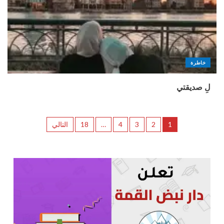
خاطرة
لِ صديقتي
1
2
3
4
…
18
التالي