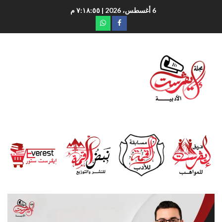
6 أغسطس، 2026
| ٧:١٨:٥٧ م