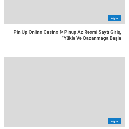
مدونة
Pin Up Online Casino ᐉ Pinup Az Rəsmi Saytı Giriş,
Yüklə Və Qazanmaga Başla”
مدونة