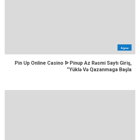
مدونة
Pin Up Online Casino ᐉ Pinup Az Rəsmi Saytı Giriş,
Yüklə Və Qazanmaga Başla”