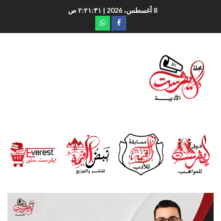
8 أغسطس، 2026
| ٢:٢١:٣٢ ص