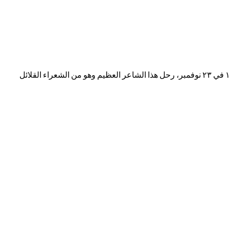
في عام ١٩١٩ قام بإصدار مجلة (السمير) التي كانت تعد حينها أهم مجلة عربية في المهجر، وحولت بعدها لمجلة تصدر يوميا، حتى وفاته عام ١٩٥٧ في ٢٣ نوفمبر، رحل هذا الشاعر العظيم وهو من الشعراء القلائل