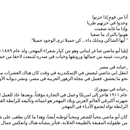
أنا من قومٍ إذا حزنوا
وجدوا في حزنهم طربا
وإذا ما غاية صعبت
هونوا بالترك ما صعبا
” أيها الشاكي ومابك داء… كن جميلا ترى الوجود جميلا”.
إي
وخزنت عينيه من جمالها ورونقها وخبأت في صدره لتنبعث لاحقا من جماله
_حياته في مصر
انتقل ابي ماضي ليعيش في الإسكندرية في وقت كان هناك العشرات من ال
نحو ما يعشق، فعمل في مجلة الزهور العربية في مصر، ونشر ديوانه الأول 
_حياته في نيويورك
عام ١٩١١ هاجر إلى امريكا وعمل في التجارة مؤقتاً، وبعدها عاد
شهرته أكثرفي العالم العربي وبلاد المهجر هو انتمائه وتأليفه للرابطة 
الرابطة نواة لتجمع الأدباء في المهجر.
كان أبو ماضي محباً للشعر ومحباً لوطنه أيضا، وهذا ما كان يطغى على ش
من طفولته المعبقة بالطبيعة الخلابة، فتأثر بنشأته هناك وانعكس جما