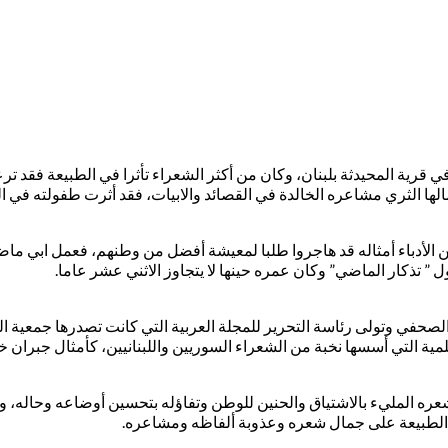
ليا أبو ماضي شاعر لبناني وهو من كبار شعراء المهجر، ولد عام ١٨٨٩ في قرية المحيدثة بلبنان، وكان من أكثر
ا الثري مشاعره الخالدة في القصائد والابيات، فقد أثرت طفولته في ال
أدباء أمثاله قد هاجروا طلبا لمعيشة أفضل من وطنهم، فعمل ابي ماضي 
” تذكار الماضي” وكان عمره حينها لا يتجاوز الاثني عشر عاما.
 للعمل الصحفي وتولى رئاسة التحرير للمجلة العربية التي كانت تصدرها جمع
القلمية التي أسسها نخبة من الشعراء السوريين واللبنانيين، كأمثال جبر
عره المليء بالاشتياق والحنين للوطن وتفاؤله بتحسين أوضاعه وحاله، وك
ل الطبيعة على جمال شعره وعذوبة ألفاظه ومشاعره.