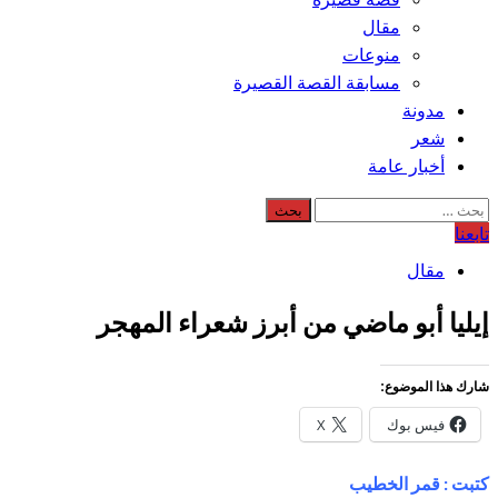
مقال
منوعات
مسابقة القصة القصيرة
مدونة
شعر
أخبار عامة
البحث
عن:
تابعنا
مقال
إيليا أبو ماضي من أبرز شعراء المهجر
شارك هذا الموضوع:
فيس بوك
X
كتبت : قمر الخطيب