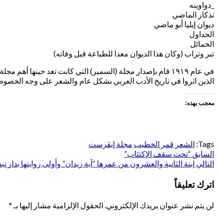
_دواوينه
تذكار الماضي
ديوان إيليا أبو ماضي
الجداول
الخمائل
تبر وتراب (وكان هذا الديوان معدا للطباعة قبل وفاته)
الذين اثروا في تاريخ الأدب العربي بشكل عام والشعر على وجه الخصوص، و
معجب بهذه:
Tags:
الشعر
قمر الخطيب
مجلة إيڤرست
السابق
تصفّح
“تحت سقف الإكتئاب”
التالي
إبنة الثانية والعشرون من عمرها “آية زيدان” وأولى روايتها بدار ن
المقالات
اترك تعليقاً
لن يتم نشر عنوان بريدك الإلكتروني.
الحقول الإلزامية مشار إليها بـ
*