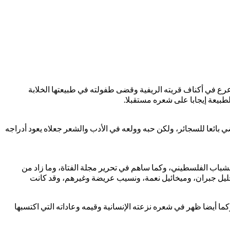
 الشعراء تأثرا في الطبيعة فقد ترعرع في أكناف قريته الريفية وقضى طفولته في طبيعتها الخلابة
طبيعة إيجابا على شعره مستقبلا.
بائعا للسجائر، ولكن حبه وولعه في الأدب والشعر جعلاه يعود أدراجه
ية الشباب الفلسطيني، وكما ساهم في تحرير مجلة الفتاة، وما زاد من
ان خليل جبران، وميخائيل نعمة، ونسيب عريضة وغيرهم، وقد كانت
ما أيضا ظهر في شعره نزعته الإنسانية وقيمه وعاداته التي اكتسبها