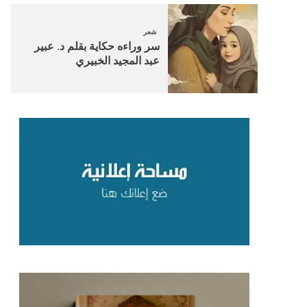
شعر
سر وراءه حكاية بقلم د. عبير
عبد المجيد الخبيري