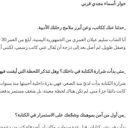
حوار :أسماء مجدي قرني
_حدثنا عنك ككاتب، وعن أبرز ملامح رحلتك الأدبية.
أن
وصقل طويل. لم أصل بعد إلى درجة أن يُقال عني كاتب رسمي، لكنني أو
_متى بدأت شرارة الكتابة في داخلك؟ وهل تتذكر اللحظة التي أيقنت فيها
شرارة الكتابة بدأت لديّ منذ الصغر، فهي بذرة داخلية أحببتها منذ سنوات ا
كانت دائمًا جزءً مني. لم تكن هناك لحظة معينة، بل شغف مستمر يدفعني ل
_من أول من آمن بموهبتك وشجّعك على الاستمرار في الكتابة؟
بدأت في نشر كتاباتي قبل عدة سنوات، وكان لي أصدقاء كثيرون دعموني وآ