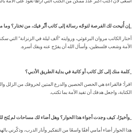
أسعى لأن أكتب أكبر عدد ممكن من الكتب التي أراها تعود على الأمة بالنف
_إن أُتيحت لك الفرصة لتوجّه رسالة إلى كاتب أثّر فيك، من تختار؟ وما
أختار الكاتب مروان البرغوثي، وروايته “ألف ليلة في الزنزانة” التي سك
الأمة وشعب فلسطين، وأسأل الله أن يفرّج عنه ويفك أسره.
_كلمة منك إلى كل كاتب أو كاتبة في بداية الطريق الأدبي؟
اقرأ؛ فالقراءة هي الحصن الحصين والدرع المتين لحروفك من الزلل و
الكتابة، واجعل هدفك أن تفيد الأمة بما تكتب.
_وأخيرًا، كيف وجدت أجواء هذا الحوار؟ وهل أضاء لك مساحات لم يُتح لك
هذا الحوار أضاء أمامي أفقًا واسعًا من التفكير وأنار الدرب، وذكّرني ب