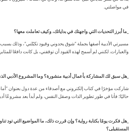
في مواصلتي.
_ما أبرز التحديات التي واجهتك في بداياتك، وكيف تعاملت معها؟
مسيرتي الأدبية أصفها بجملة “شوق يحدوني وقيود تكبّلني”، وذلك بسبب 
والعبارات. لكنني لم أسمح لهذه القيود أن توقفني، بل كانت دافعًا للمثابر
_هل سبق لك المشاركة بأعمال أدبية منشورة؟ وما المشروع الأدبي الذي
شاركت مؤخرًا في كتاب إلكتروني مع أصدقاء من عدة دول بعنوان “أمام 
حاليًا؛ فأنا في طور تطوير الذات وصقل النفس، ولم أبدأ بعد مشروعًا أدبيًا
_هل فكرت يومًا بكتابة رواية؟ وإن قررت ذلك، ما المواضيع التي تود تناول
المستقبلي؟