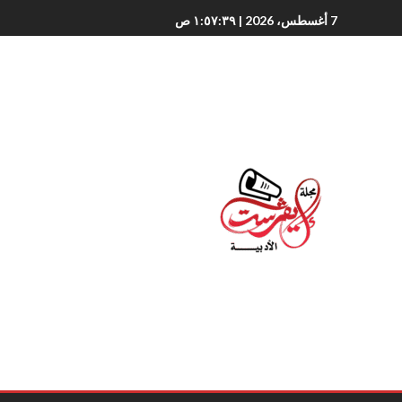
7 أغسطس، 2026
| ١:٥٧:٤٠ ص