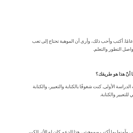
ا الشاب سليم عيلان الغمري من الجمهورية اليمنية، أبلغ من العمر 30 عامًا. أكتب وأحب ذلك، وأرى أن الموهبة تحتاج إلى تعب
اصل التطور والتعلم.
 أنّ هذا هو طريقك؟
لدراسة الأولى. كنت شغوفًا بالكتابة والتعبير، والكتابة
لتعبير والكتابة.
منوا بما أكتب وبموهبتي. هذا الدعم كان له الأثر الكبير