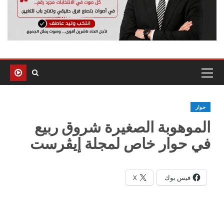
حوار
الموهوبة الصغيرة شروق ربيع
في حوار خاص لمجلة إيڤرست
فيس بوك
X