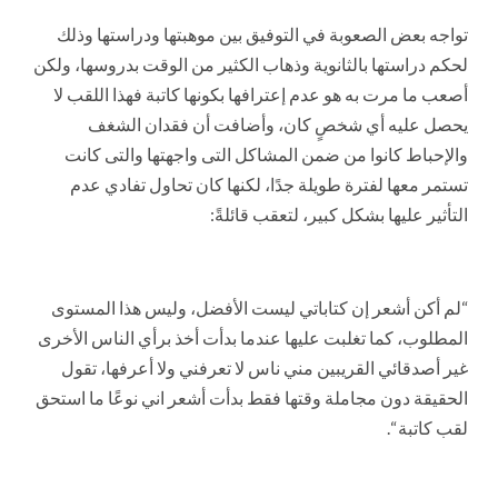
تواجه بعض الصعوبة في التوفيق بين موهبتها ودراستها وذلك
لحكم دراستها بالثانوية وذهاب الكثير من الوقت بدروسها، ولكن
أصعب ما مرت به هو عدم إعترافها بكونها كاتبة فهذا اللقب لا
يحصل عليه أي شخصٍ كان، وأضافت أن فقدان الشغف
والإحباط كانوا من ضمن المشاكل التى واجهتها والتى كانت
تستمر معها لفترة طويلة جدًا، لكنها كان تحاول تفادي عدم
التأثير عليها بشكل كبير، لتعقب قائلةً:
“لم أكن أشعر إن كتاباتي ليست الأفضل، وليس هذا المستوى
المطلوب، كما تغلبت عليها عندما بدأت أخذ برأي الناس الأخرى
غير أصدقائي القريبين مني ناس لا تعرفني ولا أعرفها، تقول
الحقيقة دون مجاملة وقتها فقط بدأت أشعر اني نوعًا ما استحق
لقب كاتبة “.