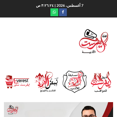
7 أغسطس، 2026
| ٣:٢٦:٢٥ ص