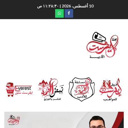
10 أغسطس، 2026
| ١١:٢٨:٣١ ص