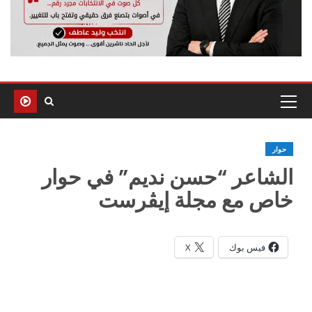
حوار
الشاعر “حسن نديم” في حوار
خاص مع مجلة إيڤرست
فيس بوك
X