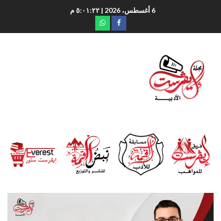
6 أغسطس، 2026
| ٥:٠١:٢٣ م