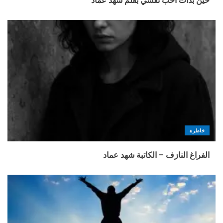
حين بدأت أحب نفسي بقلم شهد عماد
خاطرة
الفراغ النازف – الكاتبة شهد عماد