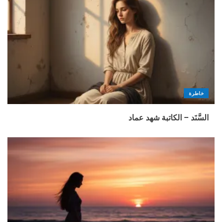
خاطرة
السَّنَد – الكاتبة شهد عماد