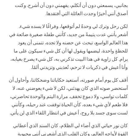
بجانبي، يسمعني دون أن أتكلم، يفهمني دون أن أشرح. وكنت
أصدق أنني أخيرًا وجدت العائلة التي أفتقدها.
لكن رحل وترك لي وحدةً لم أتوقعها، وفراغًا لا يسده شيء.
أشعر بأنني عدت يتيمةً من جديد، كأنني طفلة صغيرة ضائعة في
هذا العالم الواسع، تبحث عن حضنه ولا تجده، تتمنى أن يعود
للحظةٍ واحدة، ليضمها ويقول لها أن كل شيء سيكون على ما
يرام. كل زاوية في هذا البيت تذكرني به، كل شيء يصرخ بغيابه،
وأنا أعيش في ذكريات لا ترحم، تُعذبني وتزيدني ألمًا.
أقف كل يوم أمام صورته، أستعيد حكاياتنا وضحكاتنا، وأحاول أن
أستحضر صوته الذي كان يهدئني، لكن لا شيء يعوضني عنه، لا
كلمات تواسي، ولا دموع تخفف. مرارة اليتم والوحدة تحاصرني،
فلا طعم لأي شيء بعده، كأن الحياة توقفت عند رحيله، وكأنني
لست سوى جسد بلا روح، أعيش في انتظار اللقاء الذي لن يأتي.
كان نور حياتي الذي أضاء لي الظلام، كان السند الذي أعطاني
القوة لأواجه العالم، وكان القلب الذي أشعرني أنني محبوبة