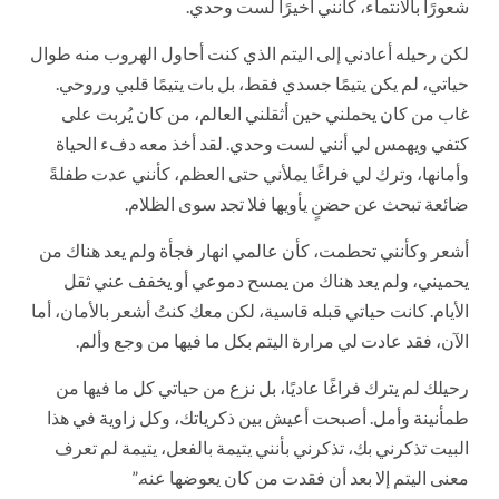
شعورًا بالانتماء، كأنني أخيرًا لست وحدي.
لكن رحيله أعادني إلى اليتم الذي كنت أحاول الهروب منه طوال
حياتي، لم يكن يتيمًا جسدي فقط، بل بات يتيمًا قلبي وروحي.
غاب من كان يحملني حين أثقلني العالم، من كان يُربت على
كتفي ويهمس لي أنني لست وحدي. لقد أخذ معه دفء الحياة
وأمانها، وترك لي فراغًا يملأني حتى العظم، كأنني عدت طفلةً
ضائعة تبحث عن حضنٍ يأويها فلا تجد سوى الظلام.
أشعر وكأنني تحطمت، كأن عالمي انهار فجأة ولم يعد هناك من
يحميني، ولم يعد هناك من يمسح دموعي أو يخفف عني ثقل
الأيام. كانت حياتي قبله قاسية، لكن معك كنتُ أشعر بالأمان، أما
الآن، فقد عادت لي مرارة اليتم بكل ما فيها من وجع وألم.
رحيلك لم يترك فراغًا عاديًا، بل نزع من حياتي كل ما فيها من
طمأنينة وأمل. أصبحت أعيش بين ذكرياتك، وكل زاوية في هذا
البيت تذكرني بك، تذكرني بأنني يتيمة بالفعل، يتيمة لم تعرف
معنى اليتم إلا بعد أن فقدت من كان يعوضها عنه.”