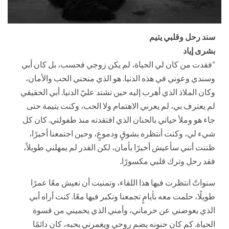
سند رحل وقلبي يتيم
بشرى إياد
“فقدت من كان لي الحياة، لم يكن زوجي فحسب، بل كان أبي
وسندي وعوني في هذه الدنيا. هو الذي منحني الحب والأمان،
وكان الملاذ الذي أهرب إليه حين تشتد عليّ الدنيا. أبي الحقيقي
لم يعترف بي، لم يعرني الاهتمام ولا الحب، وكنت يتيمة حتى
جاء هو وملأ حياتي بالحنان الذي افتقدته منذ طفولتي. كان كل
شيء لي، وكنت أنتظره بشوقٍ ودموعٍ، وحين اجتمعنا أخيرًا،
ظننت أنني سأعيش أخيرًا بأمان، لكن القدر لم يمهلني طويلاً،
فقد رحل وترك قلبي مكسورًا.
سنواتٌ انتظرت فيها هذا اللقاء، وتمنيت أن نعيش معًا عمرًا
طويلًا، حلمت معه بأيامٍ تجمعنا ونكبر فيها معًا. كنت أراه أبي
الذي يعوضني عن حرماني، وأمني الذي يحميني من قسوة
الحياة. كم كان حنونه يضم روحي ويغمرني بحبه، كان دائمًا