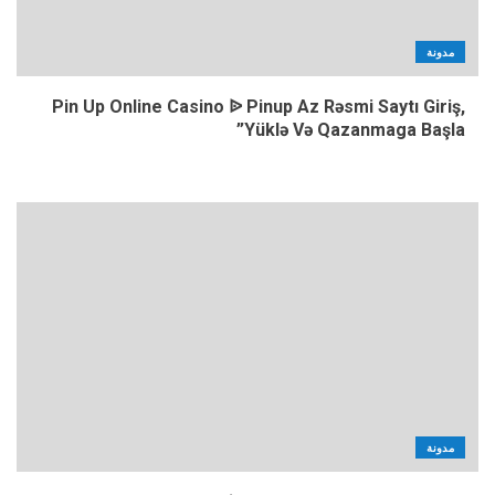
مدونة
Pin Up Online Casino ᐉ Pinup Az Rəsmi Saytı Giriş,
Yüklə Və Qazanmaga Başla”
مدونة