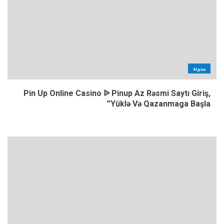
مدونة
Pin Up Online Casino ᐉ Pinup Az Rəsmi Saytı Giriş,
Yüklə Və Qazanmaga Başla”