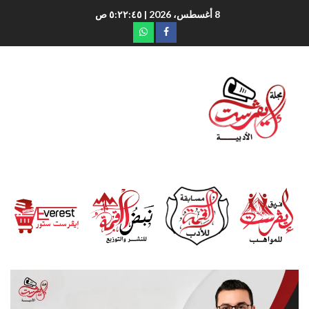
8 أغسطس، 2026
| ٥:٢٢:٤٦ ص