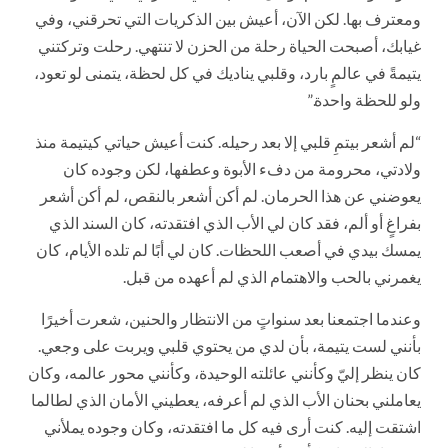
ومعترف بها. لكن الآن، أعيش بين الذكريات التي تحرقني، وفي
غيابك، أصبحت الحياة رحلة من الحزن لا تنتهي. رحلت وتركتني
يتيمةً في عالمٍ بارد، وقلبي يناديك في كل لحظة، يتمنى لو تعود،
ولو للحظة واحدة.”
“لم أشعر بيتمِ قلبي إلا بعد رحيله. كنت أعيش حياتي كيتيمة منذ
ولادتي، محرومة من دفء الأبوة وعطفها، لكن وجوده كان
يعوضني عن هذا الحرمان. لم أكن أشعر بالنقص، لم أكن أشعر
بفراغٍ أو ألم، فقد كان لي الأب الذي افتقدته، كان السند الذي
يمسك بيدي في أصعب اللحظات. كان لي أبًا لم تلده الأيام، كان
يغمرني بالحب والاهتمام الذي لم أعهده من قبل.
وعندما اجتمعنا بعد سنواتٍ من الانتظار والحنين، شعرت أخيرًا
بأنني لست يتيمة، بأن لدي من يحتوي قلبي ويربت على وجعي.
كان ينظر إليّ وكأنني عائلته الوحيدة، وكأنني محور عالمه، وكان
يعاملني بحنان الأب الذي لم أعرفه، يعطيني الأمان الذي لطالما
اشتقت إليه. كنت أرى فيه كل ما افتقدته، وكان وجوده يملأني