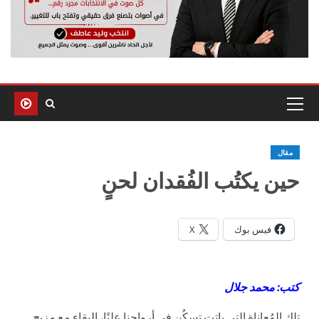
مقال
حين يكتُب الفُقدان لحنٍ
فيس بوك
X
كتب: محمد جلال
تلك المُعاناة التي باتت تسكُن في أرواحِنا علنًا، البقاء مع مزيج