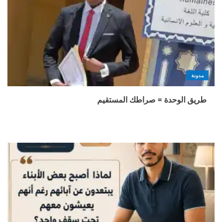
مدونة
طريق الوحدة = صراطك المستقيم