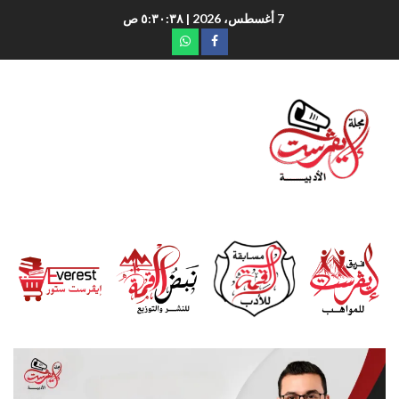
7 أغسطس، 2026
| ٥:٣٠:٣٩ ص