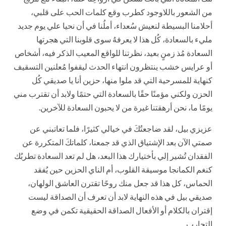
من الشعور باللاوجود كطرب وقع كلمات الحب على قلبي،
أحلامنا البسيطة لنعيش سُعداء، أملُنا في أن نحيا علي يوم جديد
مليء بالسعادة، كُل هذا لا يعرفهُ سوى قلوبنا التي هجرتها
السعادة مُذ زمنٍ بعيد، نظرتنا للواقع المعيب الذكر فيه، أشخاص
أو عرايس خشب ينتظرون انتهاء الحدث ليقفوا مُعلنين التسقيف
كنهاية للمسرحية التي قد ملوا منها، حزين أنا يا صديقي كُل
الحزن ولكني مؤمنًا حقًا بالسعادة التي حتمًا ولابد أن تقترب مني
يومًا ما، نحن أرهقتنا غيرة من لا يحبون السعادة للآخرين.
عزيزي بيل، لقد ضاجعتُكَ في خيالي كثيرًا، فلما تعاتبني عن
صمتي الآن بعد الإشتياق الذي قد جمعنا، كلماتكَ المتكررة عن
الفقدان تُشير إلي بأختيارك هذا البعد، هل لم تعد السعادة تطربُك
كنغم الكمانجا موسيقة القلوب، أم الناي الحزين حين يُفقد
الحماس، كل هذا قد جعل منك روحًا تقترن العاشق الولهان،
صديقي بيل في هذه النهاية لابد أن تعرف أن الصداقة ليست
إقتران بالكلام أو الأفعال الصداقة الحقيقية تكمن في وضع
التجارب.