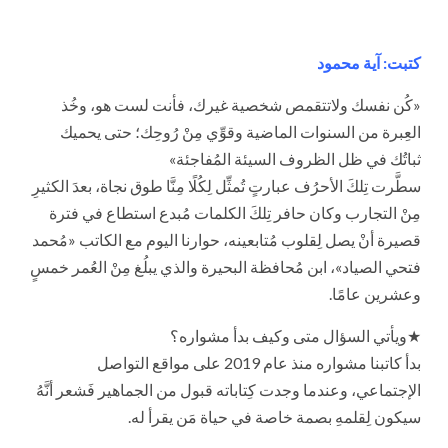
كتبت: آية محمود
«كُن نفسك ولاتتقمص شخصية غيرك، فأنت لست هو، وخُذ
العِبرة من السنوات الماضية وقوِّي مِنْ رُوحِك؛ حتى يحميك
ثباتُك في ظل الظروف السيئة المُفاجئة»
سطَّرت تِلكَ الأحرُف عبارتٍ تُمثِّل لِكُلًا مِنَّا طوق نجاة، بعدَ الكثيرِ
مِنْ التجارب وكان حافر تِلكَ الكلمات مُبدع استطاع في فترة
قصيرة أنْ يصل لِقلوب مُتابعينه، حوارنا اليوم مع الكاتب «مُحمد
فتحي الصياد»، ابن مُحافظة البحيرة والذي يبلُغ مِنْ العُمر خمسٍ
وعشرين عامًا.
★ويأتي السؤال متى وكيف بدأ مشواره؟
بدأ كاتبنا مشواره منذ عام 2019 على مواقع التواصل
الإجتماعي، وعندما وجدت كِتاباته قبول من الجماهير فَشعر أنَّهُ
سيكون لِقلمهِ بصمة خاصة في حياة مَن يقرأ له.