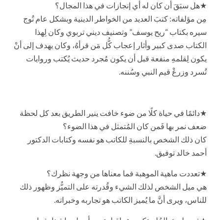
★هل سبَقَ أن كان له أي إنجازات في هذا المجال؟
مِن مؤلفاته: كتبَ العديد من الخواطر الدينية وبشكل عام تُوج
سيره بكتاب “ريح يوسف” وتصنيف ديني تربوي وكان لِهذا
الكتاب صدى كبير وأثار إعجاب كُّل مَن قرأهُ، وكان يهدف إلى أنْ
يكون لِقلمهِ منفعة قبل أن يكون مُجرد حديث يُكتب وروايات
تُسرد وزرعْ قيم النبي وسُننه.
★دائمًا في حياة كلًا من ضوء خافت ينير الطريق بعد كل لحظة
ضعف نمر بها فَمن كان المُتمثل في هذا الضوء؟
كان ذلك الشخص بالنسبةِ للكاتب هو نفسه وكتابات الدكتور
أحمد خالد توفيق.
★تعددت ماهية الموهبة فما معناها من وجهة نظرك؟
هي ميل الشخص لذلك الشيء وقُدرته على التميُّز وظهور ذلك
للناس، ويرى أنَّ ما يُميز الكاتب هو تجاربه وخبراته.