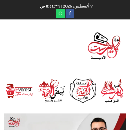
9 أغسطس، 2026
| ٥:٤٤:٣٧ ص