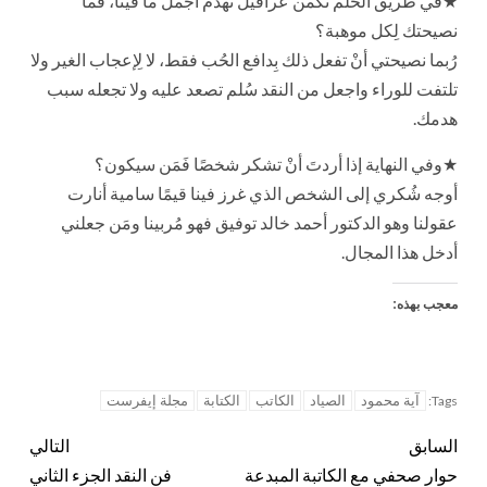
★في طريق الحُلم تكمن عراقيل تهدم أجمل ما فينا، فما
نصيحتك لِكل موهبة؟
رُبما نصيحتي أنْ تفعل ذلك بِدافع الحُب فقط، لا لِإعجاب الغير ولا
تلتفت للوراء واجعل من النقد سُلم تصعد عليه ولا تجعله سبب
هدمك.
★وفي النهاية إذا أردتَ أنْ تشكر شخصًا فَمَن سيكون؟
أوجه شُكري إلى الشخص الذي غرز فينا قيمًا سامية أنارت
عقولنا وهو الدكتور أحمد خالد توفيق فهو مُربينا ومَن جعلني
أدخل هذا المجال.
معجب بهذه:
آية محمود
الصياد
الكاتب
الكتابة
مجلة إيفرست
Tags:
السابق
التالي
حوار صحفي مع الكاتبة المبدعة
فن النقد الجزء الثاني