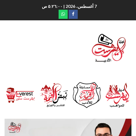
7 أغسطس، 2026
| ٥:٢٦:٠١ ص