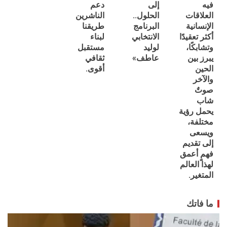
فيه
إلى
دعم
العلاقات
الحلول..
الناشرين
الإنسانية
البرنامج
طريقنا
أكثر تعقيدًا
الانتخابي
لبناء
وتشابكًا،
لوليد
مستقبل
يبرز بين
عاطف»
ثقافي
الحين
أقوى.
والآخر
صوتٌ
شاب
يحمل رؤية
مختلفة،
ويسعى
إلى تقديم
فهمٍ أعمق
لهذا العالم
المتغير.
ما فاتك