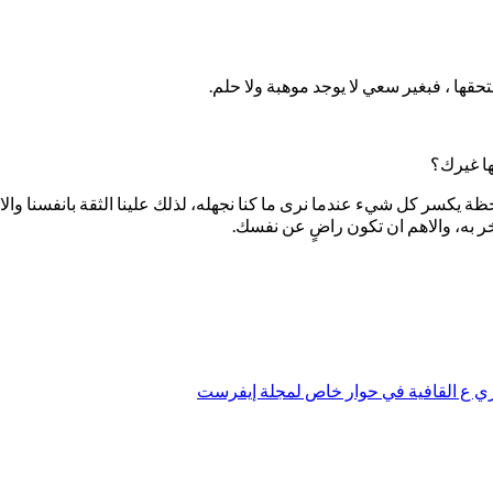
حقها ، فبغير سعي لا يوجد موهبة ولا حلم.
ها غيرك؟
حظة يكسر كل شيء عندما نرى ما كنا نجهله، لذلك علينا الثقة بانفسنا وال
 به، والاهم ان تكون راضٍ عن نفسك.
ري ع القافية في حوار خاص لمجلة إيفرست