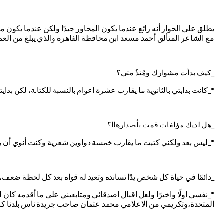
يطلق على الحوار أنه رائع عندما يكون المحاور جيدًا ولكن عندما يكون من
مع الشاعر المتألق أحمد مسعد ابن محافظة القاهرة والذي يبلغ من الع
_كيف بدأت مشوارك ومُنذُ متى؟
*_كانت بدايتي بالثانوية ما يقارب عشرة اعوام بالنسبة للكتابة، لكن بدايت
_هل لديك مؤلفات قمت بأصدارهاا؟
*_ليس بعد ولكني كتبت ما يقارب خمسة دواوين شعرية وكنت أنوي أن 
_دائمًا في حياة كل شخص يدًا تسانده وتعيد له قواه بعد كل لحظة ضعف، 
*_نفسي اولًا واخيرًا ولعل اقبال اصدقائي ومتابعيني على ما أقدمه 
المتحدة،وتكريمي من الاعلامي محمد عثمان صاحب جريدة ناس بلدنا كانت