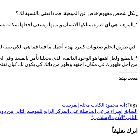
_لكل شخص مفهوم خاص عن الموهبة، فماذا تعني بالنسبة لك؟
*_الموهبة هي اي قدرة يمتلكها الانسان وينميها ويسعى لجعلها بمكانة تست
_في طريق الحلم صعوبات كثيرة تهدم أجمل ما فينا فما هي، لكي يتنبه ل
*_بالطبع ولعل اهمها هو الوجود الذائف، الذي يجعلنا نأمن بانفسنا وفي ل
من أجل ظهورك في مكان، اجتهد وطور من ذاتك كي يكون لك كيان تفتخر
معجب بهذه:
Tags:
آية محمود
الكاتب
مجلة إيڤرست
السابق
تصفّح
إسراء مرعي الحاصلة على المركز الرابع للموسم الثاني من دو
التالي
“الأدب الإسلامي”
المقالات
اترك تعليقاً