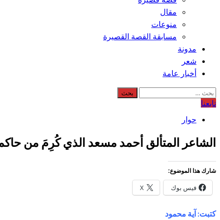
مقال
منوعات
مسابقة القصة القصيرة
مدونة
شعر
أخبار عامة
البحث
عن:
تابعنا
حوار
الشاعر المتألق أحمد مسعد الذي كُرِمَ من ح
شارك هذا الموضوع:
فيس بوك
X
كتبت: آية محمود