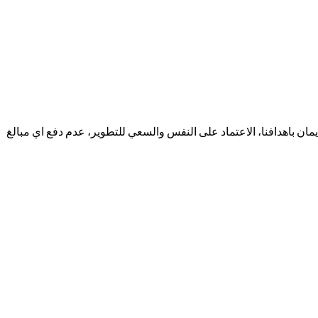
ايمان باهدافنا، الاعتماد على النفس والسعي للتطوير، عدم دفع اي مبالغ