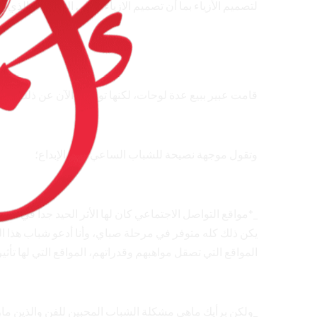
لتصميم الأزياء بما أن تصميم الازياء عملي الوحيد… والذي
قامت عبير ببيع عدة لوحات، لكنها توقفت الآن عن ذلك لأنه
وتقول موجهة نصيحة للشباب الساعي وراء الإبداع؛
_*مواقع التواصل الاجتماعي كان لها الأثر الحيد جدا في تنم
يكن ذلك كله متوفر في مرحلة صباي، وأنا أدعو شباب هذا ال
المواقع التي تصقل مواهبهم وقدراتهم، المواقع التي لها تأث
_ولكن برأيك ماهي مشكلة الشباب المحبين للفن والذين مازا