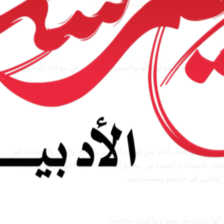
 يشجعني على الرسم نظرة الناس للوحاتي.
ا تسعى جاهدة لجمع لوحاتها والاشتراك في معرض مع أحد الفنانين.
ية موهبتي والتعلم أكثر عن قواعد الرسم والدمج والظل والإضاءة، لم
جيل للاستفادة الجيدة من مواقع التواصل الاجتماعي، واللجوء إلى
ير إيجابي في حياتهم ومستقبلهم.
لوا ببداية طريقهم وما الذي بحاجته؟