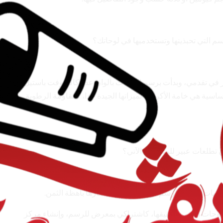
سم التي تحبذينها وتستخدميها في لوحاتك؟
ير في تقدمي، وبدأت برسم اللوحات بألوان عدة كالسوفت باستيل
سية هي خامة الأكرليك لميزاتها الجيدة جدا، كمقاومة الرطوبة
 تطلعات عبير للمستقبل الآتي؟
خامات الجيدة للرسم، وإن تواجدت فأسعارها باهظة الثمن.
 وطموحات أسعى لتحقيقها، كاشتراكي بمعرض للرسم، وإنشاء مركز