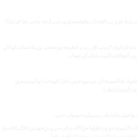
ك رابط قوي بين اللوحات والطبيعة وبين عبير أيضا، ما سر هذا الرابط؟
م كل أنواع الرسم لكن رسم الطبيعة هو شغفي، وربما انتمائي لها لأن
ين العواطف الثرية داخل كل إنسان.
لنقاشها، ما القضية التي ترسمها عبير داخل اللوحات؟ وكم يستغرق
قبل الورق أمامك؟
وأعمل حاليا على رسم لوحة بعنوان جدتي.
الوقت الذي أستغرقه في رسم لوحة حسب حجمها، فاللوحات الكبيرة (يتراوح طولها من70سم إلى متر وعرضهابين 50إلى80سم)