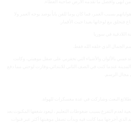
ا من أبهى وأفضل ما تقدمه الأرض صاحبة العطاء.
ياتهم بسبب العمر، فما كان يوما للفن باباً يوصد بوجه العمر ولا
 فتحلق مع لوحاتها بعيدا حيث الأقمار.
م الجمال الذي خلقه الله فقط.
دعمني بالألوان والأشياء التي تخفزني على صقل موهبتي، وكانت
ينة عندما كنت في الصف الثاني للابتدائي،وفازت لوحتي مما دفع
 مجال الرسم.
طلائع البعث وشاركت في عدة معسكرات للهواة.
امعية لعدم التفرغ بسبب ضغوطات التعليم ، ليعود شغفها المكبوت بعد
 الذي أخرجها مما كانت فيه وبدأت تصقل موهبتها أكثر عبر قنوات