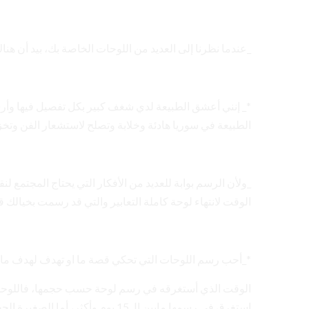
_عندما نظرنا إلى العديد من اللوحات الخاصة بك، بيد أن هنا
*_ إنني أعشق الطبيعة لدي شغف كبير بكل تفصيل فيها وأرس
الطبيعة في سوريا هادئة وخلابة وتصلح لاستشعار الفن وتخز
_ولأن الرسم بوابة للعديد من الأفكار التي يحتاج المجتمع 
الوقت لانتهاء لوحة كاملة التعابير والتي قد رسمت بخيالك 
*_أحب رسم اللوحات التي تحكي قصة ما او تهدف لهدف ما، 
استغرق في رسمها مابين ال15 يوم وأكثر، أما الصغيرة الحجم فيومين أو ثلاثة حسب وجود التفاصيل فيها.