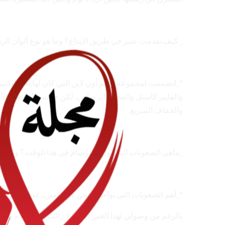
_ كيف تقدمت عبير في طريق الإبداع؟ وما هو نوع ألوان الر
*_انضممت لمجموعة رسم أون لاين التي كان لها الأثر الكب
والفايبر كاستل والفحم والرصاص، لكن خامتي المفضلة الأسا
والجفاف السريع.
_ماهي الصعوبات التي تواجه الرسام في هذا الوقت؟ وما هي
*_أهم الصعوبات التي نواججها نحن كرسامين، عدم توافر ال
بالرغم من وصولي لهذا العمر الا أني لا زالت لدي أحلام