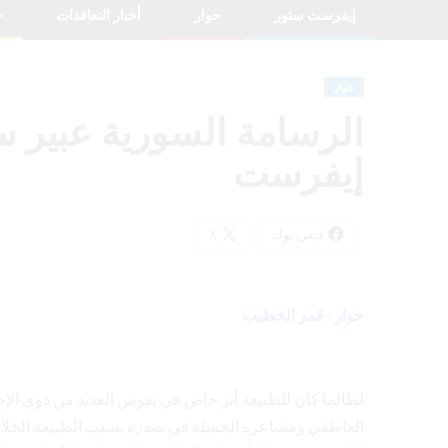
إيفرست ستور
حوار
أخبار التعاقدات
خ
حوار
الرسامة السورية عبير
إيفرست
فيس بوك
X
حوار : قمر الخطيب
لطالما كان للطبيعة أثر خاص في نفوس العديد من ذوي الإ
العاطفي ومشاعره الجميلة في صدره بسبب الطبيعة الخلابة 