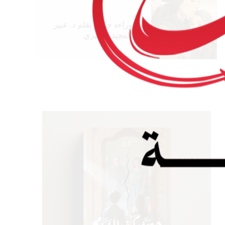
شعر
سر وراءه حكاية بقلم د. عبير
عبد المجيد الخبيري