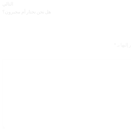
التالي
هل نحن نختار أم مجبرون؟
إليها بـ
*