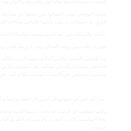
الطبيعة بضيفتنا لتأخذها بعالم الفن والفرشاة والألوان فهذ
ضيفتنا اليوم هي ليست كمثيلاتها ممن امتنعوا عن ممارسة هوا
العرق، بل استطاعت أن تبرز باسمها عاليا في سماءات الإبداع
_الفنانة والرسامة عبير عبد الحليم سخطة مواليد1971 مدينة اللاذقية في سوريا
تقول :إن الله جميل ويحب الجمال، ونحن اذ نرسم فنحن نرس
منذ طفولتي اكتشفت والدتي أنه لدي موهبة الرسم فكانت ت
انطلاقتي عندما شاركت في مسابقة على مستوى مدارس المد
مدرستي لتشجيعي على الانتساب لمدرسة طلائع البعث في
_ شاركت عبير في طفولتها في المهرحان القطري السابع ل
ولكنها انقطعت عن الرسم عند بداية دراستها الثانوية والج
وفاة أخيها بسبب الحزن الشديد، والرسم كان الطريق الوحيد
اليوتيوب.