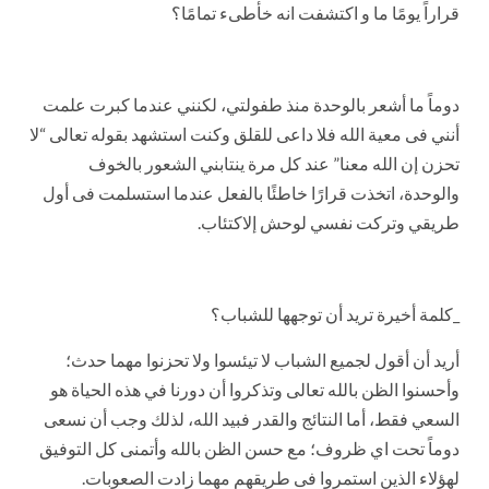
قراراً يومًا ما و اكتشفت انه خأطىء تمامًا؟
دوماً ما أشعر بالوحدة منذ طفولتي، لكنني عندما كبرت علمت
أنني فى معية الله فلا داعى للقلق وكنت استشهد بقوله تعالى “لا
تحزن إن الله معنا” عند كل مرة ينتابني الشعور بالخوف
والوحدة، اتخذت قرارًا خاطئًا بالفعل عندما استسلمت فى أول
طريقي وتركت نفسي لوحش إلاكتئاب.
_كلمة أخيرة تريد أن توجهها للشباب؟
أريد أن أقول لجميع الشباب لا تيئسوا ولا تحزنوا مهما حدث؛
وأحسنوا الظن بالله تعالى وتذكروا أن دورنا في هذه الحياة هو
السعي فقط، أما النتائج والقدر فبيد الله، لذلك وجب أن نسعى
دوماً تحت اي ظروف؛ مع حسن الظن بالله وأتمنى كل التوفيق
لهؤلاء الذين استمروا فى طريقهم مهما زادت الصعوبات.