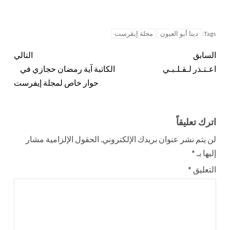
دينا أبو العيون
مجلة إيڤرست
Tags:
السابق
التالي
اعـتـذر لـقـلـبـي
الكاتبة آية رمضان حجازي في
حوار خاص لمجلة إيفرست
اترك تعليقاً
لن يتم نشر عنوان بريدك الإلكتروني.
الحقول الإلزامية مشار
إليها بـ
*
التعليق
*