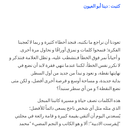
كتبت : دينا أبو العيون
تعودنا أن نراجع ما نكتبه، فنجد أخطاء كثيرة و ربما لا تُعجبنا
الفكرة؛ فنمحوا كلمات و نمزق أوراقًا و نحاول مرة أخرى.
و أحياناً نمر فوق الخطأ فـنشطب عليه، و تظل العلامة فنتذكر و
لا نكرر نفس الخطأ، لكننا عندما ننهي فقرة لابد أن نضع في
نهايتها نقطة، و نعود و نبدأ من جديد من أول السطر.
بداية جديدة، و مساحة أوسع و فرصة أخرى أفضل، و لكن متى
نضع النقطة؟ و من أي سطر سنبدأ؟
هذه الكلمات تصف حياة و مسيرة كاتبنا المبجل
الذي مثله مثل أي شخص ناجح يسعى دائماً للأفضل؛
يُسعدني اليوم أن ألتقي بقيمة كبيرة و قامة رائعة في مجلتي
“إيفرست الادبية”؛ ألا و هو الكاتب و النجم المضيء “محمد