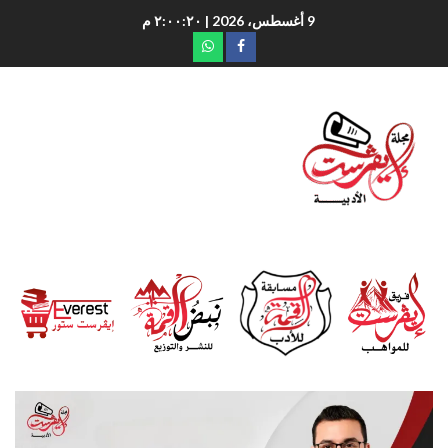
9 أغسطس، 2026
| ٢:٠٠:٢٢ م