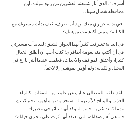
أشرف”، الذي أنار شمعته العشرين من ربيع مولده، إبن
محافظة شمال سيناء.
_في بداية حواري معك نريد أن نتعرف، كيف بدأت مسيرتك مع
الكتابة؟ و متى أكتشفت موهبتك؟
فى البداية تشرفت كثيراً بهذا الحوار الشيق؛ لقد بدأت مسيرتي
في أن أكتب منذ نعومة أظافري؛ كنت أحب أن أطلق الخيال
كثيراً، وأختلق المواقف والأحداث، فعلمت عندها أنني بارع في
التخيل والكتابة؛ ولم أؤمن بموهبتي إلا لاحقاً.
_لقد خلقنا الله تعالى عبارة عن خليط من الصفات، كالماء
العذب و المالح كلاً منهم له استخدامه، واه أهميته، فتركيبتك
مهما كانت غريبة؛ فمن المؤكد أنها ستأثر في مصيرك.
فما هي أهم صفاتك، التي تعتقد أنها أثرت على مجرى حياتك؟