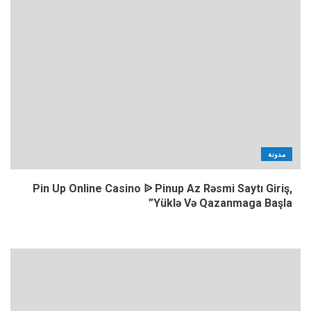
مدونة
Pin Up Online Casino ᐉ Pinup Az Rəsmi Saytı Giriş,
Yüklə Və Qazanmaga Başla”