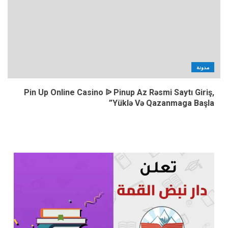
مدونة
Pin Up Online Casino ᐉ Pinup Az Rəsmi Saytı Giriş,
Yüklə Və Qazanmaga Başla”