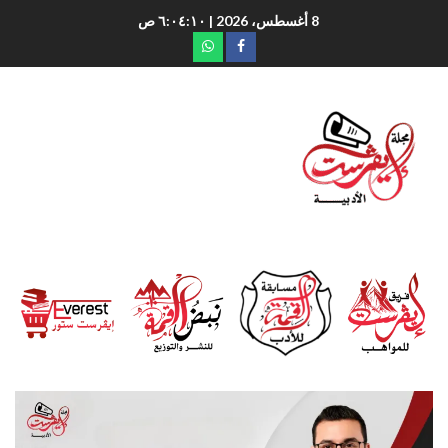
8 أغسطس، 2026
| ٦:٠٤:١٠ ص