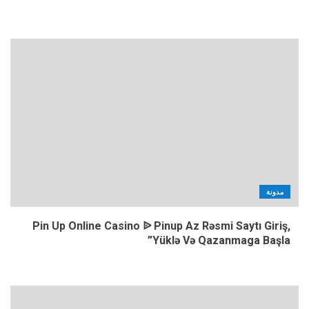
مدونة
Pin Up Online Casino ᐉ Pinup Az Rəsmi Saytı Giriş,
Yüklə Və Qazanmaga Başla”