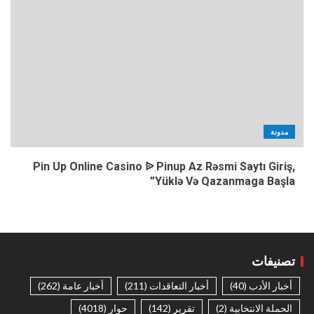
مدونة
Pin Up Online Casino ᐉ Pinup Az Rəsmi Saytı Giriş,
Yüklə Və Qazanmaga Başla”
تصنيفات
أخبار الأدب
(40)
أخبار التعاقدات
(211)
أخبار عامة
(262)
الحملة الانتخابية
(2)
تقرير
(142)
حوار
(4018)