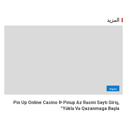
المزيد
مدونة
Pin Up Online Casino ᐉ Pinup Az Rəsmi Saytı Giriş,
Yüklə Və Qazanmaga Başla”