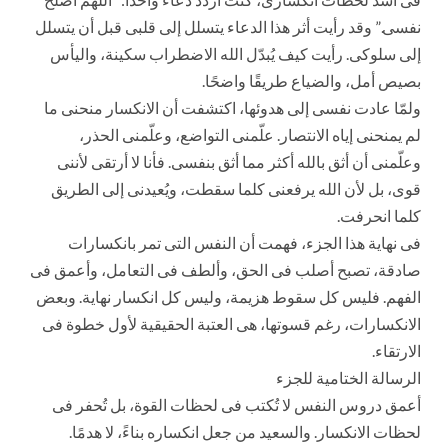
نفسى.” وقد رأيت أثر هذا الدعاء يتسلل إلى قلبى قبل أن يتسلل
إلى سلوكى. رأيت كيف يُبدّل الله الاضطراب سكينة، واليأس
بصيص أمل، والضياع طريقًا واضحًا.
ولمّا عادت نفسى إلى هدوئها، اكتشفت أن الانكسار منحنى ما
لم يمنحنى إياه الانتصار. علّمنى التواضع، وعلّمنى الحذر،
وعلّمنى أن أثق بالله أكثر مما أثق بنفسى. فأنا لا أرتقى لأننى
قوى، بل لأن الله يرفعنى كلما سقطت، ويُعيدنى إلى الطريق
كلما انحرفت.
فى نهاية هذا الجزء، فهمت أن النفس التى تمر بانكسارات
صادقة، تصبح أصلب فى الحق، وألطف فى التعامل، وأعمق فى
الفهم. فليس كل سقوط هزيمة، وليس كل انكسار نهاية. وبعض
الانكسارات، رغم قسوتها، هى العتبة الحقيقية لأول خطوة فى
الارتقاء.
الرسالة الختامية للجزء
أعمق دروس النفس لا تُكتب فى لحظات القوة، بل تُحفر فى
لحظات الانكسار. والسعيد من جعل انكساره بناءً، لا هدمًا.