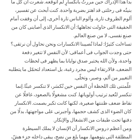
بدأ هذا الإدراك حين مررتُ بانكسارٍ لم أتوقعه. شعرت أن كل ما
بنيتُه فى رحلتى قد اهتز بضربة واحدة. كنت أبحث عن تفسير،
ألوم الظروف تارة، وألوم الناس تارة أخرى، إلى أن وقفت أمام
الحقيقة التى حاولت تجاهلها: أن الانكسار الذى أصابنى كان من
صنع نفسى، لا من صنع العالم.
تساءلت كثيرًا: لماذا تُصيبنا الانكسارات ونحن نحاول أن نرتقى؟
حتى وجدت الجواب فى أعماقى: لأن النفس لا تتغير دفعة
واحدة، ولأن الله يختبر صدق نوايانا بما يظهر فى لحظات
الضعف. فالارتقاء ليس مجرد رغبة، بل استعداد لتحمّل ما يتطلبه
التغيير من ألم، وصبر، وتخلّى.
علّمتنى تلك اللحظة أن النفس حين تُكسَر، لا تنكسر عبثًا. إنما
تنكسر لتُعيد ترتيب أولوياتها. كنت مشغولًا بالصعود، غافلًا عن
نقاط ضعف ظننتها صغيرة، لكنها كانت تكبر بصمت. الانكسار
كان الضوء الذى كشف حجمها، وأجبرنى على مواجهتها، بدلًا من
دفنها تحت طبقات من الانشغال والإنكار.
ومن أعظم دروس الانكسار أن الإنسان لا يملك السيطرة
المطلقة التى يتوهمها. مهما بلغ من نضج، يبقى داخله جزء هشّ،