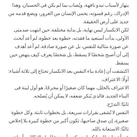
ينهار لأسباب تبدو تافهة، ويُصاب بما لم يكن فى الحسبان. وهذا
الإدراك، رغم قسوته، يحمى الإنسان من الغرور، ويضع قدمه من
جديد على أرض الحقيقة.
لكن الانكسار ليس نهاية، بل بداية مختلفة. حين انتهت صدمتى
الأولى، بدأت أستعيد ما فقدته، خطوة بعد خطوة. لم أعد أبحث
عن صورة مثالية للنفس، بل عن صورة صادقة. لم أعد أهدف
إلى أن أصبح شخصًا لا يسقط، بل شخصًا يعرف كيف ينهض حين
يسقط.
اكتشفت أن إعادة بناء النفس بعد الانكسار تحتاج إلى ثلاثة أشياء:
أولًا: الاعتراف.
الاعتراف بالخلل، مهما كان صغيرًا أو محرجًا، هو أول لبنة فى
البناء الجديد. فالذى يُنكر ضعفه، لا يمكن أن يُصلحه.
ثانيًا: التدرّج.
النفس لا تُشفى بقرارات سريعة، بل بخطوات ثابتة. وكل خطوة
صغيرة، إن صدق صاحبها، تكون أكبر من خطوة كبيرة بلا إخلاص.
ثالثًا: الاستعانة بالله.
فى أشد لحظات انكسارى، كنت أردد دعاءً واحدًا: “اللهم أصلح