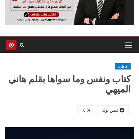
خاطرة
كتاب ونفس وما سواها بقلم هاني
الميهي
فيس بوك
X