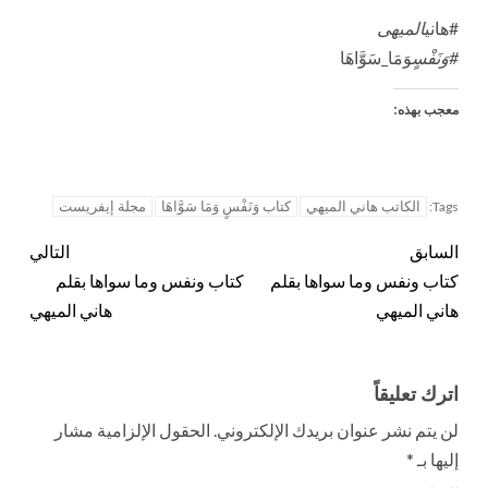
#هاني
الميهى
#وَنَفْسٍ
وَمَا_سَوَّاهَا
معجب بهذه:
الكاتب هاني الميهي
كتاب وَنَفْسٍ وَمَا سَوَّاهَا
مجلة إيفريست
Tags:
السابق
التالي
كتاب ونفس وما سواها بقلم
كتاب ونفس وما سواها بقلم
هاني الميهي
هاني الميهي
اترك تعليقاً
لن يتم نشر عنوان بريدك الإلكتروني.
الحقول الإلزامية مشار
إليها بـ
*