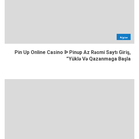
مدونة
Pin Up Online Casino ᐉ Pinup Az Rəsmi Saytı Giriş,
Yüklə Və Qazanmaga Başla”