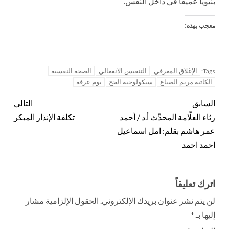
بنيوياً عميقاً في داخل النفس.
معجب بهذه:
الإغلاق المعرفي
التنفيس الانفعالي
الصحة النفسية
Tags:
الكاتبة مريم الصباغ
سيكولوجية الحج
يوم عرفة
السابق
التالي
رثاء العلّامة المحدِّث أ.د / أحمد
تكلفة الإنذار المبكر
عمر هاشم بقلم: امل اسماعيل
احمد احمد
اترك تعليقاً
لن يتم نشر عنوان بريدك الإلكتروني.
الحقول الإلزامية مشار
إليها بـ
*