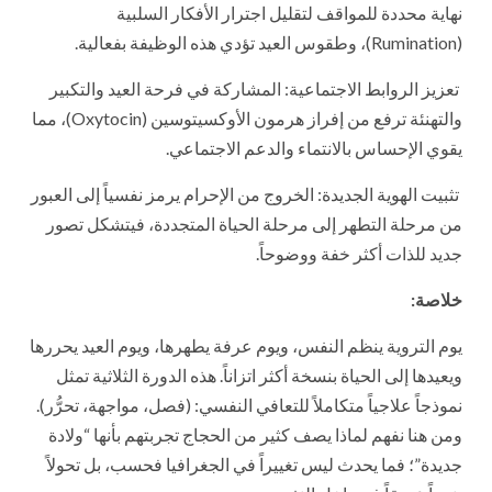
نهاية محددة للمواقف لتقليل اجترار الأفكار السلبية
(Rumination)، وطقوس العيد تؤدي هذه الوظيفة بفعالية.
تعزيز الروابط الاجتماعية: المشاركة في فرحة العيد والتكبير
والتهنئة ترفع من إفراز هرمون الأوكسيتوسين (Oxytocin)، مما
يقوي الإحساس بالانتماء والدعم الاجتماعي.
تثبيت الهوية الجديدة: الخروج من الإحرام يرمز نفسياً إلى العبور
من مرحلة التطهر إلى مرحلة الحياة المتجددة، فيتشكل تصور
جديد للذات أكثر خفة ووضوحاً.
خلاصة:
يوم التروية ينظم النفس، ويوم عرفة يطهرها، ويوم العيد يحررها
ويعيدها إلى الحياة بنسخة أكثر اتزاناً. هذه الدورة الثلاثية تمثل
نموذجاً علاجياً متكاملاً للتعافي النفسي: (فصل، مواجهة، تحرُّر).
ومن هنا نفهم لماذا يصف كثير من الحجاج تجربتهم بأنها “ولادة
جديدة”؛ فما يحدث ليس تغييراً في الجغرافيا فحسب، بل تحولاً