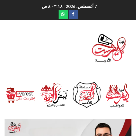
7 أغسطس، 2026
| ٨:٠٣:٢٠ ص