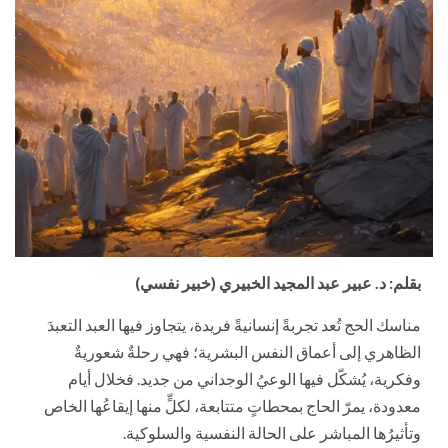
بقلم: د. عبير عبد المجيد الخبيري (خبير نفسي)
مناسك الحج تُعد تجربةً إنسانيةً فريدة، يتجاوز فيها العبد التعبدَ
الظاهري إلى أعماق النفس البشرية؛ فهي رحلةٌ شعوريةٌ
وفكرية، يُشكّل فيها الوعيُ الوجداني من جديد. فخلال أيام
معدودة، يمرّ الحاج بمحطاتٍ متتابعة، لكلٍّ منها إيقاعُها الخاص
وتأثيرُها المباشر على الحالة النفسية والسلوكية.