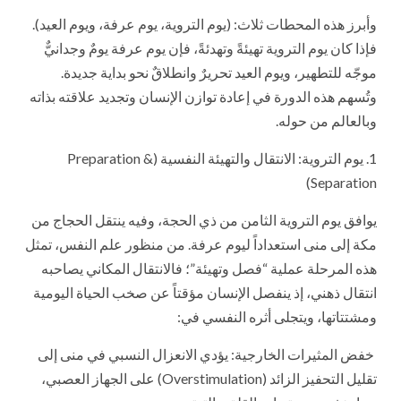
وأبرز هذه المحطات ثلاث: (يوم التروية، يوم عرفة، ويوم العيد).
فإذا كان يوم التروية تهيئةً وتهدئةً، فإن يوم عرفة يومٌ وجدانيٌّ
موجّه للتطهير، ويوم العيد تحريرٌ وانطلاقٌ نحو بداية جديدة.
وتُسهم هذه الدورة في إعادة توازن الإنسان وتجديد علاقته بذاته
وبالعالم من حوله.
1. يوم التروية: الانتقال والتهيئة النفسية (Preparation &
Separation)
يوافق يوم التروية الثامن من ذي الحجة، وفيه ينتقل الحجاج من
مكة إلى منى استعداداً ليوم عرفة. من منظور علم النفس، تمثل
هذه المرحلة عملية “فصل وتهيئة”؛ فالانتقال المكاني يصاحبه
انتقال ذهني، إذ ينفصل الإنسان مؤقتاً عن صخب الحياة اليومية
ومشتتاتها، ويتجلى أثره النفسي في:
خفض المثيرات الخارجية: يؤدي الانعزال النسبي في منى إلى
تقليل التحفيز الزائد (Overstimulation) على الجهاز العصبي،