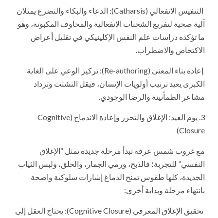
التنفيس الانفعالي (Catharsis): الدعاء والبكاء والتضرع يمثلان
آلية صحية لتفريغ الشحنات الانفعالية والمخاوف المكبوتة، وهو
ما تؤكده دراسات علم النفس الإكلينيكي في تقليل أعراض
الاكتحاص والاضطراب.
إعادة بناء المعنى (Re-authoring): تركيز الوعي على الغاية
الكبرى يعيد ترتيب أولويات الإنسان، فيقل التشتت وتزداد
مشاعر الطمأنينة والرضا الوجودي.
3. يوم العيد: الإغلاق والتحرر وإعادة الاندماج (Cognitive
Closure)
مع غروب شمس عرفة تبدأ مرحلة جديدة تمثل “الإغلاق
النفسي” للتجربة؛ فالذبح، ورمي الجمار، والحلق، ولبس الثياب
الجديدة، كلها طقوس تمنح الدماغ إشارات سلوكية واضحة
بانتهاء مرحلة وبداية أخرى:
تحقيق الإغلاق المعرفي (Cognitive Closure): يحتاج العقل إلى