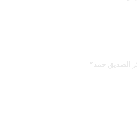
بكر الصديق حمد
”