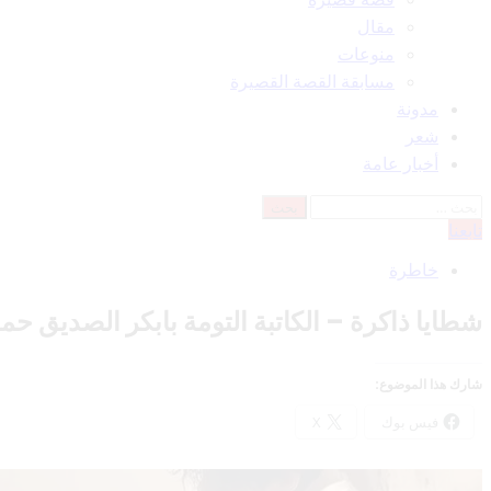
مقال
منوعات
مسابقة القصة القصيرة
مدونة
شعر
أخبار عامة
البحث
عن:
تابعنا
خاطرة
شطايا ذاكرة – الكاتبة التومة بابكر الصديق حم
شارك هذا الموضوع:
فيس بوك
X