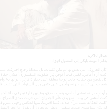
شظايا ذاكرة.
بقلم :التومة بابكر،إلى المقتول قهرًا.
كأن الحروف التي نطق بها لم تكن كلمات، بل شظايا زجاجٍ اخترقت مسا
كنت أراه أمامي، لكني كنت أغوص في طفولته المكسورة، أمشي حفاةً ف
كل لقطةٍ من حكايته كانت لوحةً معلّقة على جدار ذاكرتي، ألوانها دمٌ وأطيا
شعرت أني أتنفس حزنه، وأحمل على كتفي وزن السنوات التي أثقلت قلب
رأيت طفولته تمشي أمامي، بثوبٍ ممزق، وعينين غارقتين في ماء الخو
كنت أمشي في بيته، أضع يدي على الجدران التي خزنت صدى الصراخ، وأشم
كانت الحكاية تشبه مرآة صدئة، كلما اقتربتُ منها انعكس وجهي ممزوجًا 
لم يكن بيننا سوى صمتٍ يتنفس، ونظراتٍ تحاول أن تقول ما عجز اللسا