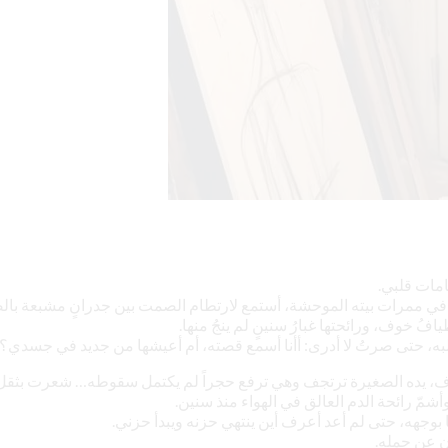
مات قلبي.
ي ممرات بيته الموحشة، أستمع لارتطام الصمت بين جدرانٍ مشبعة بال
فُ خوف، ورائحتها غبارُ سنينٍ لم ينجُ منها.
ه، حتى صرتُ لا أدرى: أأنا أسمع قصته، أم أعيشها من جديد في جسدي؟
ف، يده الصغيرة ترتجف وهي ترفع حجراً لم يكتمل سقوطه… شعرت بثقل ا
ّ رائحة الدم العالق في الهواء منذ سنين.
بوجهه، حتى لم أعد أعرف أين ينتهي حزنه ويبدأ حزني.
ن عن حمله.