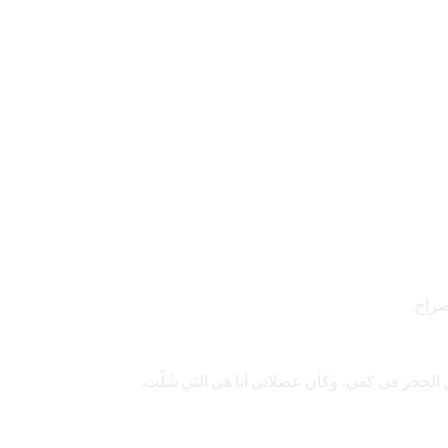
صراخ.
لحجر في كفي، وكأن عضلاتي أنا هي التي شُلّت.