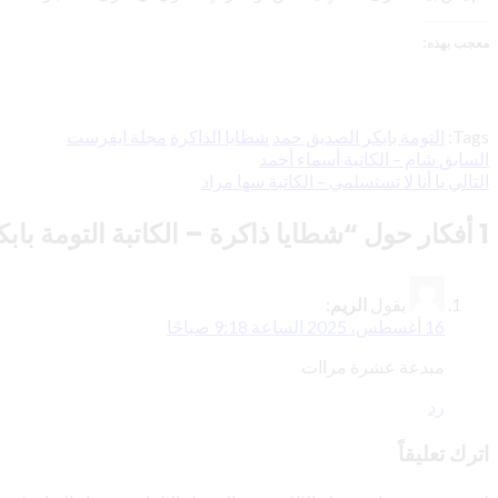
معجب بهذه:
Tags:
التومة بابكر الصديق حمد
شظايا الذاكرة
مجلة ايفرست
السابق
تصفّح
شام – الكاتبة أسماء أحمد
التالي
يا أنا لا تستسلمي – الكاتبة سها مراد
المقالات
1 أفكار حول “
شطايا ذاكرة – الكاتبة التومة با
يقول
الريم
:
16 أغسطس، 2025 الساعة 9:18 صباحًا
مبدعة عشرة مراات
رد
اترك تعليقاً