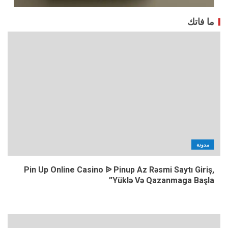
ما فاتك
مدونة
Pin Up Online Casino ᐉ Pinup Az Rəsmi Saytı Giriş,
Yüklə Və Qazanmaga Başla”