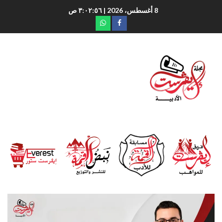
8 أغسطس، 2026
| ٣:٠٢:٥٧ ص