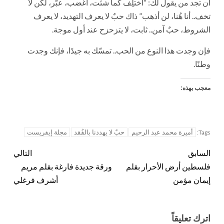
أن تجد من يقول لك: “اختلِف كما شئت، اغضب، عبّر، لكن لا
تخف.. أنا هُنا، لن أذهب” ذاك حبٌ لا يعرف التهديد، لا يعرف
الشروط، حبٌ آمن.. ثابت، لا يتزحزح عند أول موجة.
فإن وجدت هذا النوع من الحب.. تمسّك به جيدًا، فإنك وجدت
وطنًا.
معجب بهذه:
أميرة محمد عبد الرحيم
حبٌ لا يهددنا بالفُقد
مجلة إيفريست
Tags:
السابق
التالي
فلسطين أرض الأحرار بقلم
ورقة جديدة فارغة بقلم مريم
إيمان مؤمن
أشرف فرغلي
اترك تعليقاً