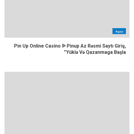
مدونة
Pin Up Online Casino ᐉ Pinup Az Rəsmi Saytı Giriş,
Yüklə Və Qazanmaga Başla”