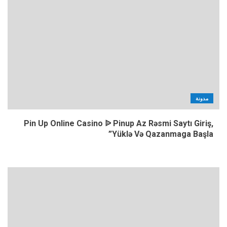
مدونة
Pin Up Online Casino ᐉ Pinup Az Rəsmi Saytı Giriş,
Yüklə Və Qazanmaga Başla”