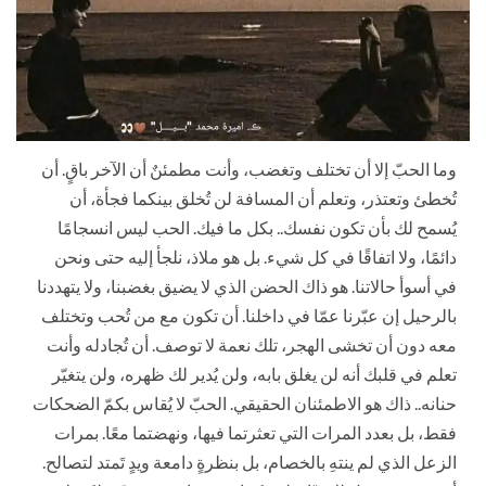
وما الحبّ إلا أن تختلف وتغضب، وأنت مطمئنٌ أن الآخر باقٍ. أن
تُخطئ وتعتذر، وتعلم أن المسافة لن تُخلق بينكما فجأة، أن
يُسمح لك بأن تكون نفسك.. بكل ما فيك. الحب ليس انسجامًا
دائمًا، ولا اتفاقًا في كل شيء. بل هو ملاذ، نلجأ إليه حتى ونحن
في أسوأ حالاتنا. هو ذاك الحضن الذي لا يضيق بغضبنا، ولا يتهددنا
بالرحيل إن عبّرنا عمّا في داخلنا. أن تكون مع من تُحب وتختلف
معه دون أن تخشى الهجر، تلك نعمة لا توصف. أن تُجادله وأنت
تعلم في قلبك أنه لن يغلق بابه، ولن يُدير لك ظهره، ولن يتغيّر
حنانه.. ذاك هو الاطمئنان الحقيقي. الحبّ لا يُقاس بكمّ الضحكات
فقط، بل بعدد المرات التي تعثرتما فيها، ونهضتما معًا. بمرات
الزعل الذي لم ينتهِ بالخصام، بل بنظرةٍ دامعة ويدٍ تَمتد لتصالح.