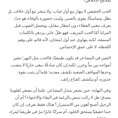
الحب الحقيقي لا ينهار مع أول غياب، ولا يتبخر مع أول خلاف، بل
يظل متماسكًا، يقوى بالصبر، ويُثبت حضوره بالوفاء. هو حبّ
يعرف معنى العطاء دون انتظار مقابل، ويحتمل العيوب قبل
المزايا. أمّا الحب المزيف، فهو ظلّ عابر، يزدهر بالكلمات
المنمقة، لكنه يتهاوى عند أول امتحان، لأنه قائم على وهم
اللحظة، لا على عمق الإحساس.
التغير في المشاعر قد يكون طبيعيًا، فالحب مثل النهر؛ تتغير
أمواجه بين مدٍّ وجزر، لكنه إن كان صادقًا، يبقى جاريًا لا ينضب.
وحدها المواقف الصعبة تكشف معدنه؛ فإما أن يثبت بقوة
جذوره، أو ينكشف كقناع زائف.
وفي النهاية، حين نشعر بتبدل المشاعر، علينا أن نصغي لقلوبنا
بصدق: هل لا زالت تنبض بالرغبة في البقاء والاحتواء؟ أم أن
الرحيل أصبح أهون من الاستمرار؟ هناك فقط نعرف، إن كان
حبنا حقيقيًا يستحق الخلود، أم سرابًا عابرًا مرّ في طريقنا ليترك