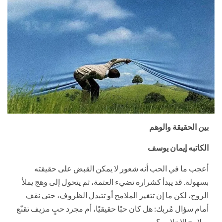
بين الحقيقة والوهم
الكاتبه إيمان يوسف
أعجب ما في الحب أنه شعور لا يمكن القبض على حقيقته
بسهولة. قد يبدأ كشرارة تضيء العتمة، ثم يتحول إلى وهج يملأ
الروح، لكن ما إن تتغير الملامح أو تتبدل الظروف، حتى نقف
أمام سؤال مُربك: هل كان حبًا حقيقيًا، أم مجرد حبٍ مزيف تقنّع
بملامح الإخلاص؟