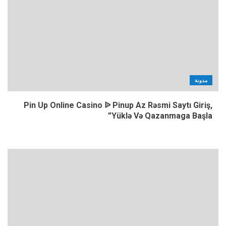
مدونة
Pin Up Online Casino ᐉ Pinup Az Rəsmi Saytı Giriş,
Yüklə Və Qazanmaga Başla”