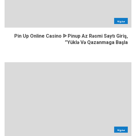
مدونة
Pin Up Online Casino ᐉ Pinup Az Rəsmi Saytı Giriş,
Yüklə Və Qazanmaga Başla”
مدونة