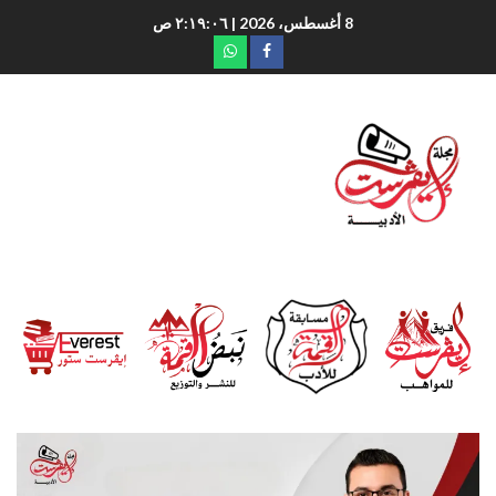
8 أغسطس، 2026
| ٢:١٩:٠٧ ص