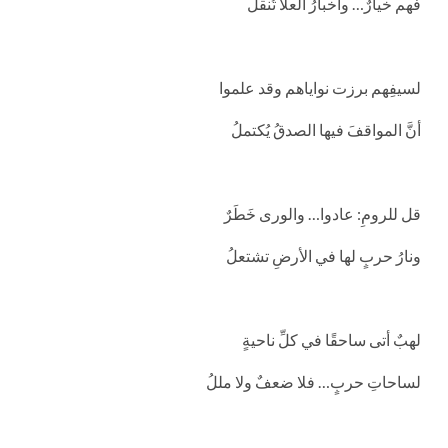
فهم خيارٌ… وأخبارُ العلا تُنقلُ
لسيفِهم برزت نواياهم وقد علموا
أنَّ المواقفَ فيها الصدقُ يُكتملُ
قل للرومِ: عادوا… والورى خَطَرٌ
ونارُ حربٍ لها في الأرضِ تشتعلُ
لهبٌ أتى ساحقًا في كلِّ ناحيةٍ
لساحاتِ حربٍ… فلا ضعفٌ ولا مللُ