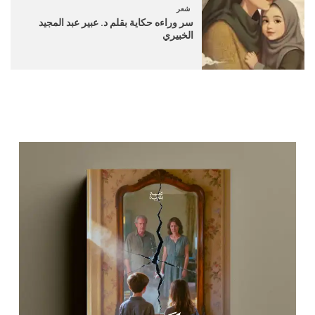
شعر
سر وراءه حكاية بقلم د. عبير عبد المجيد
الخبيري