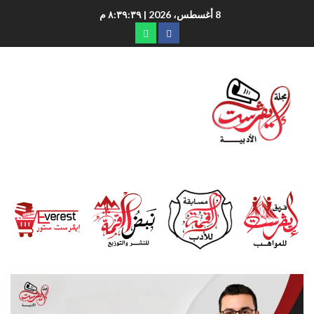
8 أغسطس، 2026
| ٨:٣٩:٤٠ م