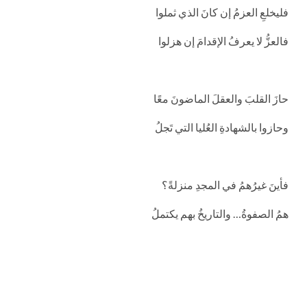
فليخلعِ العزمُ إن كانَ الذي ثملوا
فالعزُّ لا يعرفُ الإقدامَ إن هزلوا
حازَ القلبَ والعقلَ الماضونَ معًا
وحازوا بالشهادةِ العُليا التي تَجلُ
فأينَ غيرُهمُ في المجدِ منزلةً؟
همُ الصفوةُ… والتاريخُ بهم يكتملُ