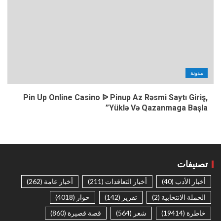
مدونة
Pin Up Online Casino ᐉ Pinup Az Rəsmi Saytı Giriş,
Yüklə Və Qazanmaga Başla”
تصنيفات
أخبار الأدب
(40)
أخبار التعاقدات
(211)
أخبار عامة
(262)
الحملة الانتخابية
(2)
تقرير
(142)
حوار
(4018)
خاطرة
(19414)
شعر
(564)
قصة قصيرة
(860)