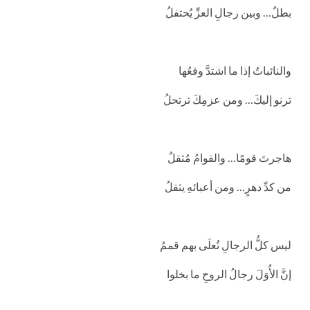
بطلٌ… وبين رجالِ العزِّ يُحتفلُ
والنائباتُ إذا ما اشتدَّ وقعُها
ترنو إليكَ… ومن عزمِكَ ترتحلُ
هاجرتَ قومًا… والقوامُ مُثقلٌ
من كدِّ دهرٍ… ومن أعبائهِ يثقلُ
ليس كلُّ الرجالِ تُعلَى بهم قممُ
إنَّ الأُوَلَ رجالُ الروحِ ما بخلوا