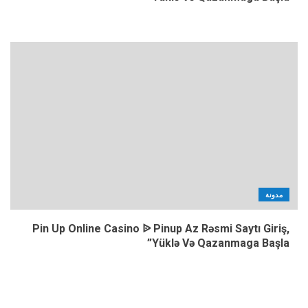
مدونة
Pin Up Online Casino ᐉ Pinup Az Rəsmi Saytı Giriş,
Yüklə Və Qazanmaga Başla”