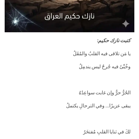
كتبت نازك حكيم:
يا مَن تلاقى فيه القلبُ والمُقَلُ
وخُبِّئَ فيه جُرحٌ ليس يندمِلُ
الحُرُّ حرٌّ وإن غابت سواعِدُهُ
يبقى عزيزًا… وفي الترحالِ يكتملُ
لكَ في ثنايا القلبِ مُفتخَرٌ