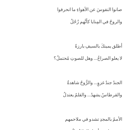
صانوا النفوسَ عن الأهواءِ ما انحرفوا
والروحُ في المِنايا كأنَّهم زُحُلُ
أطلق يمينكَ بالسيفِ بارزةً
لا يعلو الصراخُ… وهل للصوتِ مُحتملُ؟
الجندُ جندُ غزوٍ… والرُّوحُ شاهدةٌ
والقرطاسُ يشهدُ… والقلمُ يعتدلُ
الأممُ بالمجدِ تشدو في ملاحمهم