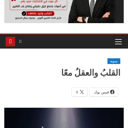
مدونة
القلبُ والعقلُ معًا
فيس بوك
X