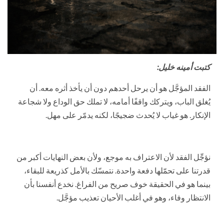
كتبت أمينه خليل:
الفقد المؤجَّل هو أن يرحل أحدهم دون أن يأخذ أثره معه. أن
يُغلق الباب، ويتركك واقفًا أمامه، لا تملك حق الوداع ولا شجاعة
الإنكار. هو غياب لا يُحدث ضجيجًا، لكنه يدمّر على مهل.
نؤجِّل الفقد لأن الاعتراف به موجع، ولأن بعض النهايات أكبر من
قدرتنا على تحمّلها دفعة واحدة. نتمسّك بالأمل كذريعة للبقاء،
بينما هو في الحقيقة خوف صريح من الفراغ. نخدع أنفسنا بأن
الانتظار وفاء، وهو في أغلب الأحيان تعذيب مؤجَّل.