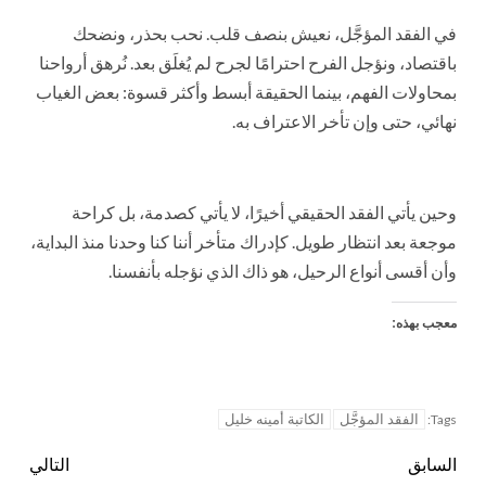
في الفقد المؤجَّل، نعيش بنصف قلب. نحب بحذر، ونضحك
باقتصاد، ونؤجل الفرح احترامًا لجرح لم يُغلَق بعد. نُرهق أرواحنا
بمحاولات الفهم، بينما الحقيقة أبسط وأكثر قسوة: بعض الغياب
نهائي، حتى وإن تأخر الاعتراف به.
وحين يأتي الفقد الحقيقي أخيرًا، لا يأتي كصدمة، بل كراحة
موجعة بعد انتظار طويل. كإدراك متأخر أننا كنا وحدنا منذ البداية،
وأن أقسى أنواع الرحيل، هو ذاك الذي نؤجله بأنفسنا.
معجب بهذه:
الفقد المؤجَّل
الكاتبة أمينه خليل
Tags:
السابق
التالي