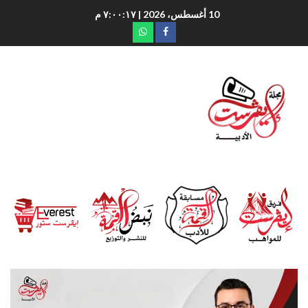
10 أغسطس، 2026
| ٧:٠٠:١٩ م