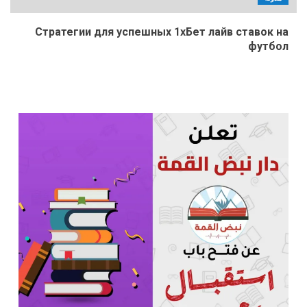
Стратегии для успешных 1хБет лайв ставок на
футбол