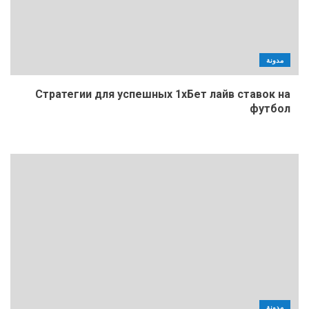
مدونة
Стратегии для успешных 1хБет лайв ставок на
футбол
مدونة