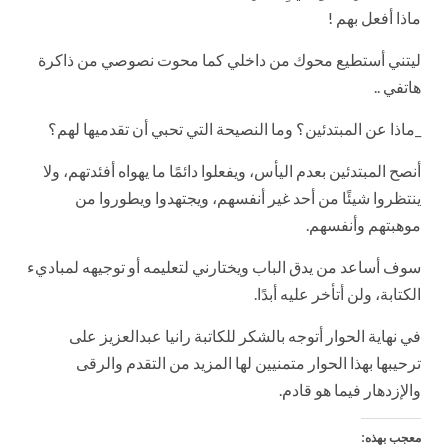
ماذا أفعل بهم !
ليتني أستطيع محوك من داخلي كما محوت نصوصي من ذاكرة
هاتفي ..
_ماذا عن المبتدئين؟ وما النصيحة التي تحبي أن تقدميها لهم؟
أنصح المبتدئين بعدم اليأس، ويفعلوا دائمًا ما يهواه أفئدتهم، ولا
ينتظروا شيئًا من أحد غير أنفسهم، ويجتهدوا ويطوروا من
موهبتهم وأنفسهم.
سوف أساعد من يدق الباب ويختارني لتعليمه أو توجيهه لمباديء
الكتابة، ولن أتأخر عليه أبدًا.
في نهاية الحوار أتوجه بالشكر للكاتبة رانيا عبدالعزيز على
ترحيبها بهذا الحوار متمنيين لها المزيد من التقدم والرقى
والإزدهار فيما هو قادم.
معجب بهذه: