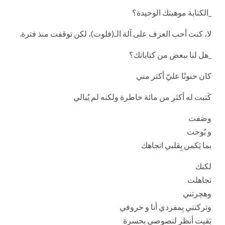
_الكتابة موهبتك الوحيدة؟
لا، كنت أحب العزف على آلة الـ(فلوت)، لكن توقفت منذ فترة.
_هل لنا ببعض من كتاباتك؟
كان حنونًا عليّ أكثر مني
كَتبت له أكثر من مائة خاطرة ولكنه لم يُبالي
وصَفت
و بُوحت
بما يَكمن بِقلبي اتجاهك
لكنك
تجاهلت
وهچرتني
وتركتني بِمفردي أنا و حروفي
بَقيت أنظر لنصوصي بِحسرة