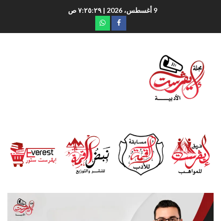
9 أغسطس، 2026
| ٧:٢٥:٣٠ ص