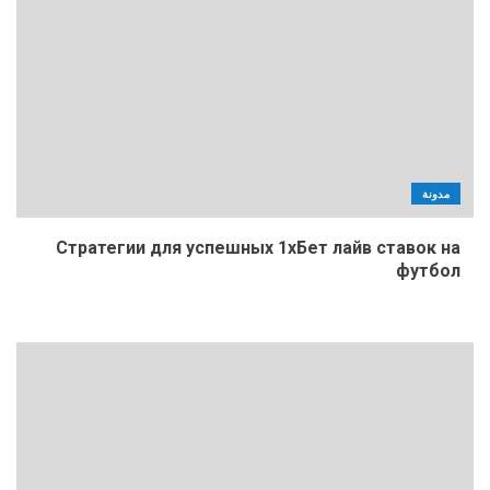
مدونة
Стратегии для успешных 1хБет лайв ставок на
футбол