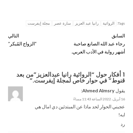
الروائية
رانيا عبد العزيز
سارة عصر
مجلة إيفرست
Tags:
السابق
التالي
رجاء عبد الله الصانع صاحبة
“الزواج المُبكر”
أشهر رواية في الأدب العربي.
1 أفكار حول “
الروائية رانيا عبدالعزيز”من بعد
قنوط” في حوار خاص لمجلة إيفرست.
”
يقول
Ahmed Almsry
:
16 أبريل، 2022 الساعة 11:43 مساءً
عجبني الحوار لحد ماذا عن المبتدئين دي امال هي
ايه!
رد