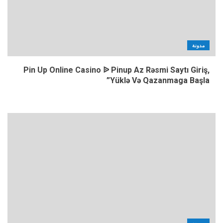
مدونة
Pin Up Online Casino ᐉ Pinup Az Rəsmi Saytı Giriş,
Yüklə Və Qazanmaga Başla”