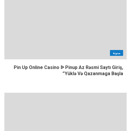
مدونة
Pin Up Online Casino ᐉ Pinup Az Rəsmi Saytı Giriş,
Yüklə Və Qazanmaga Başla”