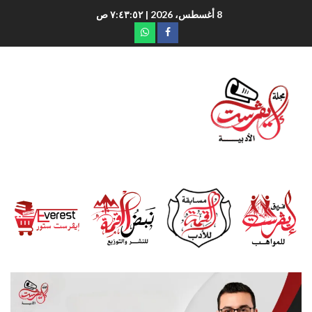
8 أغسطس، 2026
| ٧:٤٣:٥٣ ص