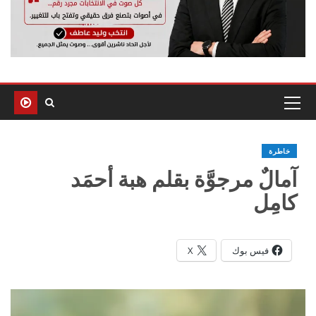
خاطرة
آمالٌ مرجوَّة بقلم هبة أحمَد
كامِل
فيس بوك
X