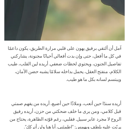
آ
مل أن ألتقي برفيق يهون على قلبي مرارة الطريق، يكون داعمًا
في كل ما أفعل، حتى وإن بدت أفعالي أحيانًا مجنونة، يشاركني
تفاصيل الجنون، ويحتوي لحظات ضعفي. أريده لين القلب، طيب
الكلام، منفتح العقل، يحمل بداخله سلامًا يشبه حضن الأمان،
ويبتسم لسانه بكل ما هو طيب.
أريده سندًا حين أتعب، وملاذًا حين أضيع، أريده من يفهم صمتي
قبل كلامي، ومن يرى ما خلف ضحكتي من حزن، أريده رفيق
الروح لا مجرد عابر سبيل. فقلبي، رغم قوّته الظاهرة، يحتاج من
يربّت عليه بلطف ويهمس: “اطمئني، أنا هنا ولن أتركك”.