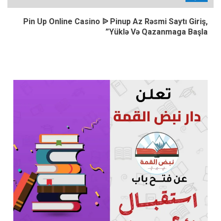
Pin Up Online Casino ᐉ Pinup Az Rəsmi Saytı Giriş,
Yüklə Və Qazanmaga Başla”