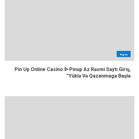
مدونة
Pin Up Online Casino ᐉ Pinup Az Rəsmi Saytı Giriş,
Yüklə Və Qazanmaga Başla”