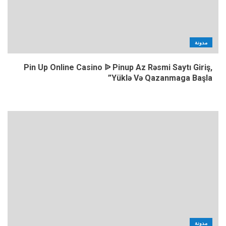
مدونة
Pin Up Online Casino ᐉ Pinup Az Rəsmi Saytı Giriş,
Yüklə Və Qazanmaga Başla”
مدونة