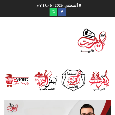
8 أغسطس، 2026
| ٧:٤٨:٠٦ م