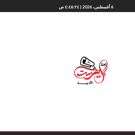
6 أغسطس، 2026
| ٤:٤٥:٢٦ ص