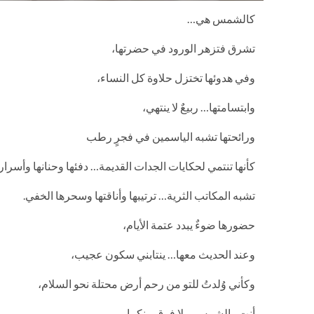
كالشمس هي…
تشرق فتزهر الورود في حضرتها،
وفي هدوئها تختزل حلاوة كل النساء،
وابتسامتها… ربيعٌ لا ينتهي،
ورائحتها تشبه الياسمين في فجرٍ رطب
كأنها تنتمي لحكايات الجدات القديمة… دفئها وحنانها وأسرار
تشبه المكاتب الثرية… ترتيبها وأناقتها وسحرها الخفي.
حضورها ضوءٌ يبدد عتمة الأيام،
وعند الحديث معها… ينتابني سكون عجيب،
وكأني وُلدتُ للتو من رحم أرض محتلة نحو السلام،
أنتِ والشمس… لا فرق بينكما،