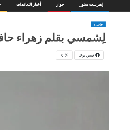
إيفرست ستور
حوار
أخبار التعاقدات
خ
خاطرة
لِشمسي بقلم زهراء حا
فيس بوك
X