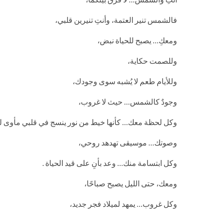
فالشمس تنير العتمة، وأنتِ تنيرين قلبي،
ومعكِ… يصبح للحياة نبض،
وللصمت حكاية،
وللأيام طعم لا يُشبه سوى وجودك،
وجودٌ كالشمس… حيث لا غروب،
وكل لحظة معك… كأنها خيط من نور ينسج في قلبي مأوى لل
وصوتك… موسيقى تهدهد روحي،
وكل ابتسامة منك… وعد بأنِ على قيد الحياة .
ومعك، حتى الليل يصبح صباحًا،
وكل غروب… يمهد لميلاد فجر جديد،