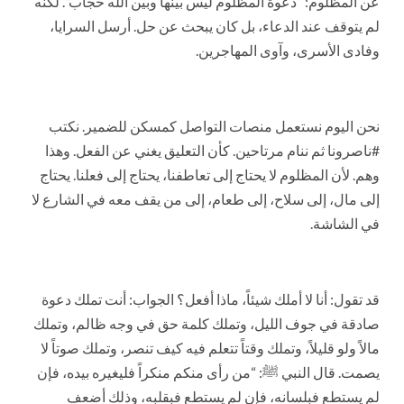
عن المظلوم: “دعوة المظلوم ليس بينها وبين الله حجاب”. لكنه
لم يتوقف عند الدعاء، بل كان يبحث عن حل. أرسل السرايا،
وفادى الأسرى، وآوى المهاجرين.
نحن اليوم نستعمل منصات التواصل كمسكن للضمير. نكتب
#ناصرونا ثم ننام مرتاحين. كأن التعليق يغني عن الفعل. وهذا
وهم. لأن المظلوم لا يحتاج إلى تعاطفنا، يحتاج إلى فعلنا. يحتاج
إلى مال، إلى سلاح، إلى طعام، إلى من يقف معه في الشارع لا
في الشاشة.
قد تقول: أنا لا أملك شيئاً، ماذا أفعل؟ الجواب: أنت تملك دعوة
صادقة في جوف الليل، وتملك كلمة حق في وجه ظالم، وتملك
مالاً ولو قليلاً، وتملك وقتاً تتعلم فيه كيف تنصر، وتملك صوتاً لا
يصمت. قال النبي ﷺ: “من رأى منكم منكراً فليغيره بيده، فإن
لم يستطع فبلسانه، فإن لم يستطع فبقلبه، وذلك أضعف