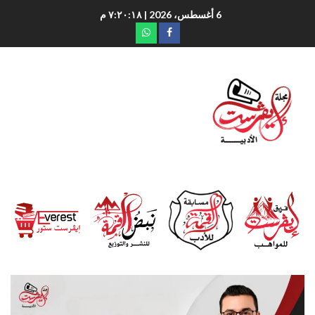
6 أغسطس، 2026
| ٧:٢٠:١٩ م