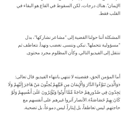
الإيمان”. هناك درجات، لكن السقوط في القاع هو البقاء في
القلب فقط.
المشكلة أننا حولنا القضية إلى “مشاعر نشاركها”، بدل
“مسؤولية نتحملها”. نبكي وننسى. نغضب ونهدأ. نتعاطف ثم
ننتقل إلى الفيديو التالي. وكأن المظلوم مجرد محتوى.
أما المؤمن الحق، فقضيته لا تنتهي بانتهاء الفيديو. قال تعالى:
﴿وَالَّذِينَ تَبَوَّءُوا الدَّارَ وَالْإِيمَانَ مِن قَبْلِهِمْ يُحِبُّونَ مَنْ هَاجَرَ إِلَيْهِمْ وَلَا
يَجِدُونَ فِي صُدُورِهِمْ حَاجَةً مِّمَّا أُوتُوا وَيُؤْثِرُونَ عَلَىٰ أَنفُسِهِمْ وَلَوْ
كَانَ بِهِمْ خَصَاصَةٌ﴾. الأنصار آثروا غيرهم على أنفسهم مع
حاجتهم. ليس تعاطفاً، بل إيثاراً. ليس دموعاً، بل تضحية.