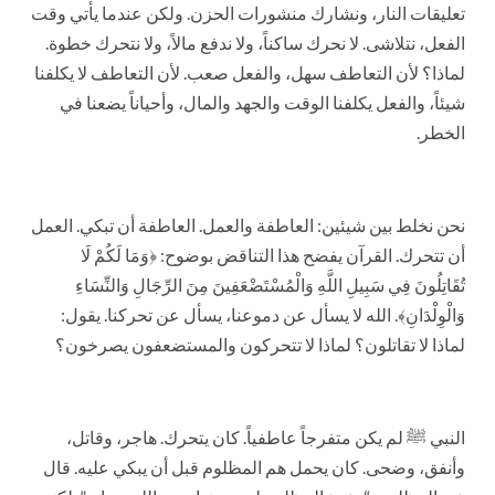
تعليقات النار، ونشارك منشورات الحزن. ولكن عندما يأتي وقت
الفعل، نتلاشى. لا نحرك ساكناً، ولا ندفع مالاً، ولا نتحرك خطوة.
لماذا؟ لأن التعاطف سهل، والفعل صعب. لأن التعاطف لا يكلفنا
شيئاً، والفعل يكلفنا الوقت والجهد والمال، وأحياناً يضعنا في
الخطر.
نحن نخلط بين شيئين: العاطفة والعمل. العاطفة أن تبكي. العمل
أن تتحرك. القرآن يفضح هذا التناقض بوضوح: ﴿وَمَا لَكُمْ لَا
تُقَاتِلُونَ فِي سَبِيلِ اللَّهِ وَالْمُسْتَضْعَفِينَ مِنَ الرِّجَالِ وَالنِّسَاءِ
وَالْوِلْدَانِ﴾. الله لا يسأل عن دموعنا، يسأل عن تحركنا. يقول:
لماذا لا تقاتلون؟ لماذا لا تتحركون والمستضعفون يصرخون؟
النبي ﷺ لم يكن متفرجاً عاطفياً. كان يتحرك. هاجر، وقاتل،
وأنفق، وضحى. كان يحمل هم المظلوم قبل أن يبكي عليه. قال