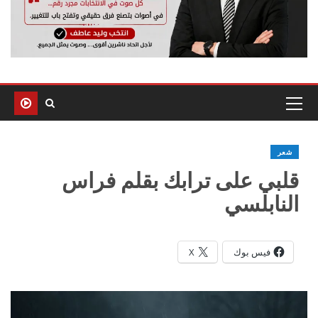
شعر
قلبي على ترابك بقلم فراس
النابلسي
فيس بوك
X