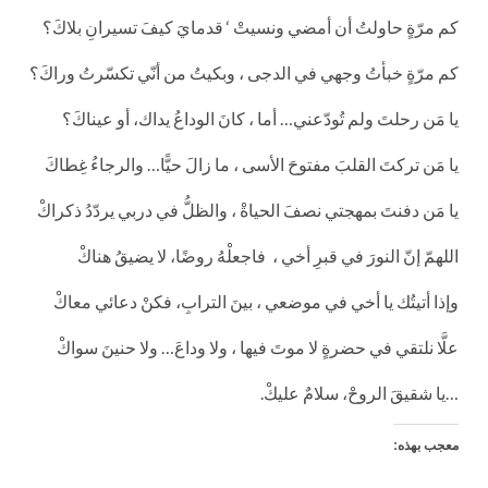
كم مرّةٍ حاولتُ أن أمضي ونسيتْ ‘ قدمايَ كيفَ تسيرانِ بلاكَ؟
كم مرّةٍ خبأتُ وجهي في الدجى ، وبكيتُ من أنّي تكسّرتُ وراكَ؟
يا مَن رحلتَ ولم تُودّعني… أما ، كانَ الوداعُ يداك، أو عيناكَ؟
يا مَن تركتَ القلبَ مفتوحَ الأسى ، ما زالَ حيًّا… والرجاءُ غِطاكَ
يا مَن دفنتَ بمهجتي نصفَ الحياةْ ، والظلُّ في دربي يردّدُ ذكراكْ
اللهمّ إنّ النورَ في قبرِ أخي ، فاجعلْهُ روضًا، لا يضيقُ هناكْ
وإذا أتيتُك يا أخي في موضعي ، بينَ الترابِ، فكنْ دعائي معاكْ
علَّا نلتقي في حضرةٍ لا موتَ فيها ، ولا وداعَ… ولا حنينَ سواكْ
…يا شقيقَ الروحْ، سلامٌ عليكْ.
معجب بهذه: