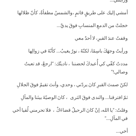
أمشي إليك على طريقٍ قاتمٍ ،والشمسُ مطفأةٌ، كأنّ ظلالها
خجلتْ من الدمعِ المنسابِ فوقَ يديَّ…
وقفتُ عندَ القبرِ، لا أحدٌ معي
ورأيتُ وجهَكَ باسِمًا، لكنّهُ ، نورٌ يغيبُ… كأنّهُ في زوالِها
مددتُ كفّي كي أُعيدكَ لحضننا ، ناديتُك: “ارجعْ، قد تعبتُ
وصالي!”
لكنّ صمتَ القبرِ كانَ يردّني ، وحدي، وأنتَ تقيمُ فوقَ الجلالِ
ثمّ افترقنا… والندى فوقَ الثرى ، كانَ الوصيّةَ بينَنا والمآلِ
وقلتُ: “يا الله، إنْ كانَ الرحيلُ قضاءَكْ ، فلا تحرمني لُقيا أخي
في المآلِ…”
أخي…