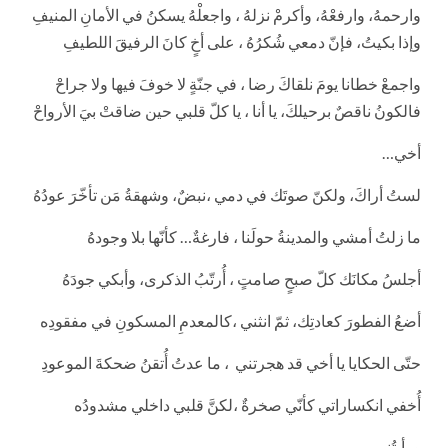
وارحمهُ، وارفعْهُ، وأكرمْ نزلهُ ، واجعلْهُ يسكنُ في الأمانِ المنيفِ
وإذا بكيتُ، فإنّ دمعي شُكرُهُ ، على أخٍ كانَ الرفيقَ اللطيفِ
واجمعْ خطانا يومَ نلقاكَ رضا ، في جنّةٍ لا خوفَ فيها ولا جراحْ
فالكونُ ناقصٌ برحيلكَ، يا أنا ، يا كلّ قلبي حين ضاقتْ بيَ الأرواحْ
أخي…
لستُ أراكَ، ولكنّ صوتَك في دمي ،نبضٌ، وشهقةُ مَن تأخّرَ عودُهُ
ما زلتُ أمشي والمدينةُ حولَنا ، فارغةٌ… كأنّها بلا وجودهُ
أجلسُ مكانَك كلّ صبحٍ صامتٍ ، أُرتّبُ الذكرى، وأبكي جودَهُ
أضعُ الفطورَ كعادتِك، ثمّ انثني ،كالمعدمِ المسكونِ في مفقودِه
حتّى الحكايا يا أخي قد هجرتني ، ما عدتُ أُتقنُ ضحكةَ الموعودِ
أُخفي انكساراتي كأنّي صخرةٌ ،لكنَّ قلبي داخلي مشدودُه
ورأيتُني…