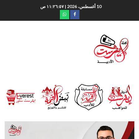
10 أغسطس، 2026
| ١١:٢٦:٥٨ ص