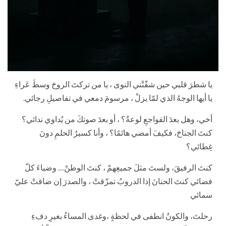
يا شطرَ قلبي حين شقّتْني النوى ، يا من تركتَ الروحَ وسطَ عَراءِ
يا أيها الوجهُ الذي لمّا يزلْ ، مرسومَ دمعي في تفاصيلِ رجائي.
أخي، وهل بعدَ الفواجعِ لوعةٌ؟ ، أو بعدَ صوتكَ من يُداوي ندائي؟
كنتَ الجناحَ، فكيفَ أمضي هائمًا؟ ، وأنا كسيرُ الحلمِ دونَ
غِطائي؟
كنتَ الرفيقَ، ولستَ مثلَ جميعِهمْ ، كنتَ الوطنْ… وضياءَ كلّ
فضائي كنتَ الحنانَ إذا الدروبُ تمزّقتْ ، والصدرَ إن ضاقتْ عليّ
سمائي
رحلتَ، والكونُ انطفى في لحظةٍ ،وغدى المساءُ بغيرِ دفءِ