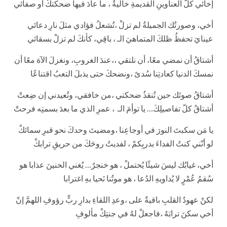
إخائي كلّ العناوينِ القديمةِ خاليةٌ ، ما عادَ فيها ضحكتكْ أو صفائي
أخي، وصورتُك الجميلةُ لم تزلْ ،تُشعلُ فؤادي مثلَ نارِ دعائي
عينايَ تحفظُ ظلكَ المتماهيَ الـ ، باقِي، كأنكَ لم تزلْ بسقائي
أشتاقُ أن نمضي معًا، أن نلتقي ،،عندَ الغروبِ، ونغزلَ الآهَ معًا أن
نمسكَ الدنيا كعادتِنا سُدىً ،ونضحكَ حتى يذبلَ التعبُ اقتناعًا
أشتاقُ صوتَك حين تُنقذُ ضحكتي ،من خافقي، وتُعيدني إن ضِعتْ
أشتاقُ كلّ تفاصيلِكَ… يا توأمَ الـ ، عمرِ الذي ما بعدَ بسمتِه فرحتْ
يا مَن سكبتَ النورَ في أوجاعِنا ،ومضيتَ وحدكَ نحو قبرِ سمائكْ
لو أنّني كنتُ الفداءَ بدربِكمْ ، لفديتُ روحَكَ من حريقِ ترابكْ
أخي، غيابُك ليسَ شيئًا يُحتملْ ، هو خنجرٌ… يُغني الحنينَ عذابا هو
سُقمُ عُمْرٍ لا يُداويهِ الدُعا ، هو موتُنا نَحيا بهِ اغترابا
لكنْ عهودُ القلبِ باقيةٌ على ،وعدِ اللقاءِ بدارِ ربٍّ رؤوفِ اللهمَّ إنّ
أخي سكنَ ترابَهُ ،فاجعلْ لهُ في جنتِكْ مألوفِ