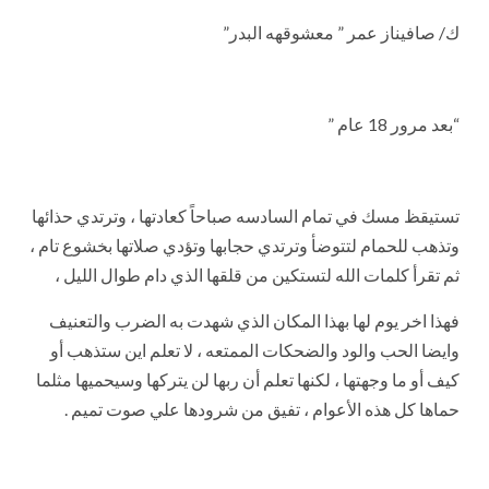
ك/ صافيناز عمر ” معشوقهه البدر”
“بعد مرور 18 عام ”
تستيقظ مسك في تمام السادسه صباحاً كعادتها ، وترتدي حذائها
وتذهب للحمام لتتوضأ وترتدي حجابها وتؤدي صلاتها بخشوع تام ،
ثم تقرأ كلمات الله لتستكين من قلقها الذي دام طوال الليل ،
فهذا اخر يوم لها بهذا المكان الذي شهدت به الضرب والتعنيف
وايضا الحب والود والضحكات الممتعه ، لا تعلم اين ستذهب أو
كيف أو ما وجهتها ، لكنها تعلم أن ربها لن يتركها وسيحميها مثلما
حماها كل هذه الأعوام ، تفيق من شرودها علي صوت تميم .