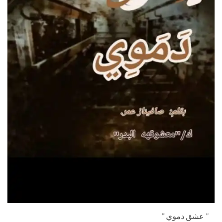
” عشق دموي ”