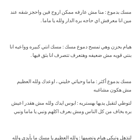
مسك بدموع : منا مش عارفه ممكن اروح فين واحجز شقه عند
مين انا معرفش اي حاجه بره الدار ولله يا ماما .
هيام بحزن وهي تمسح دموع مسك : مسك انتي كبيره وواعيه انا
بنتي قويه مش ضعيفه وهتعرف تتصرف انا بثق فيها .
مسك بدموع أكثر : ماما وحياتي خليني ، اوعدك ولله العظيم
مش هكون مشاغبه
لتوطي لتقبل يديها بهستريه : ابوس ايدك ولله مش هقدر اعيش
بره بخاف من كل الناس ومش بعرف اكلهم ونبي يا ماما ونبي
لتذهل وتبكي هيام وتضمها : ولله العظيم يا مسك ما بأيدي ولله