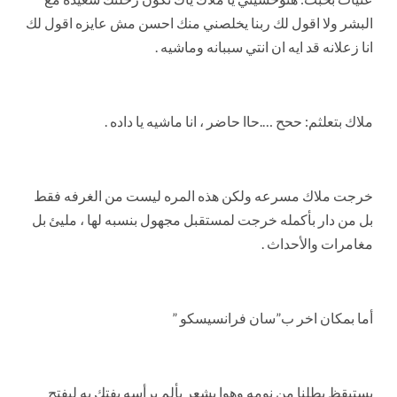
البشر ولا اقول لك ربنا يخلصني منك احسن مش عايزه اقول لك
انا زعلانه قد ايه ان انتي سببانه وماشيه .
ملاك بتعلثم: ححح ….حاا حاضر ، انا ماشيه يا داده .
خرجت ملاك مسرعه ولكن هذه المره ليست من الغرفه فقط
بل من دار بأكمله خرجت لمستقبل مجهول بنسبه لها ، مليئ بل
مغامرات والأحداث .
أما بمكان اخر ب”سان فرانسيسكو ”
يستيقظ بطلنا من نومه وهوا يشعر بألم برأسه يفتك به ليفتح