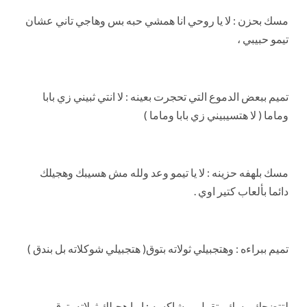
مسك بحزن : لا يا روحي انا همشي حبه بس وهاجي تاني عشان
تيمو حبيبي ،
تميم ببعض الدموع التي تحجرت بعينه : لا انتي ثبيني زي بابا
وماما ( لا هتسيبيني زي بابا وماما )
مسك بلهفه حزينه : لا يا تيمو وعد ولله مش هسيبك وهجيلك
دائما بألعاب كتير اوي .
تميم ببراءه : وهتجبيلي ثولاته بتوق( هتجبيلي شوكلاته بل بندق )
لتتضحك مسك وتقول مبشاكسه : ايوا هجبلك ثولاته بتوق .