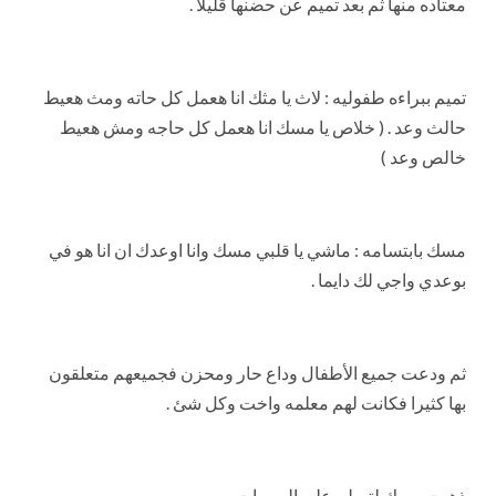
معتاده منها ثم بعد تميم عن حضنها قليلا .
تميم ببراءه طفوليه : لاث يا مثك انا هعمل كل حاته ومث هعيط
حالث وعد . ( خلاص يا مسك انا هعمل كل حاجه ومش هعيط
خالص وعد )
مسك بابتسامه : ماشي يا قلبي مسك وانا اوعدك ان انا هو في
بوعدي واجي لك دايما .
ثم ودعت جميع الأطفال وداع حار ومحزن فجميعهم متعلقون
بها كثيرا فكانت لهم معلمه واخت وكل شئ .
ذهبت مسك لتسلم علي المربيات .