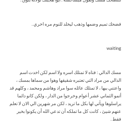
فضحك تميم وضمها وذهب ليخلد للنوم مره اخري .
waiting
مسك الدالي : فتاه لا تمتلك اسره ولا اسم لكن اخدت اسم
الدالي من مراد التي تعتبره شقيقها وهوا من سماها بمسك ،
واعتني بيها ، لا تمتلك عائله سوا مراد وهاشم ومحمد ، وكلهم قد
أتمو الثماني عشر أعوام وخرجوا من الدار ، ولكن كانو دائما
يراسلوها ويأتي لها بكل ما تريد ، لكن مر شهرين الي الان لا تعلم
عنهم شيئ ، كانت كل ما تملكه أن تدعي الله أن يكونوا بخير
فقط .