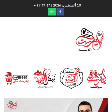
10 أغسطس، 2026
| ١٢:٣٩:٤٧ م