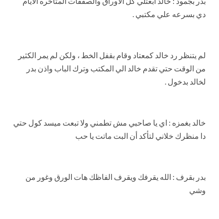
بدر بجمود : خالد ابعتلي كل الاوراق والصفقات المتأخره الايام
دي بسرعه علي مكتبي .
لم يتنظر رد خالد كمعتاد وقام بقفل الخط ، ولكن لم يمر الكثير
من الوقت حتي تقدم خالد الي المكتب وترك الباب واذن بدر
لخالد بدخول .
خالد بغمزه : اي يا صاحبي مش تطمني ولا تبعت ميسد كول حتي
دا منظرك خلاني لتأكد أن البت ماتت يا حب
بدر بقرف : الله يقرفك ويقرف الفاظك هات الورق وغور من
وشي