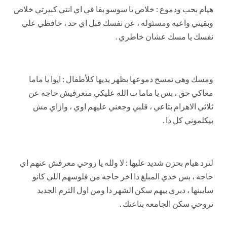
هيام بحب ودموع : خلاص يا سوسو بقا في اي انتي كبيرتي خلاص
وبقيتي واعيه ومسئوله ، عن نفسك قبل اي حد ، حافظي علي
نفسك يا مسك عشان خاطري .
ومسك وهي تمسح دموعها بظهر يديها كلأطفال : ايوا يا ماما
معاكي حق ، بس يا ماما ب الله عليكي متعرفيش حاجه عن
ثلاثي الاهرام بتاعي ، قلبي وجعني عليهم اوي ، وازاي مش
بيكلموني كل دا .
لترد هيام بحزن شديد عليها : لا ولله يا روحي معرفش عنهم اي
حاجه ، بس خدي المبلغ دا اخر حاجه من فلوسهم اللي كانو
سايبنها ، دبري بيهم سكن الشهر دا ومن اول الترم الجديد
تروحي سكن الجامعه بتاعتك .