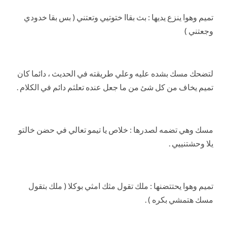
تميم وهوا ينزع يديها : بث بقاا ختوتيي وتعتني ( بس بقا خدودي
وجعتني )
لتضحك مسك بشده عليه وعلي طريقته في الحديث ، دائما كان
تميم يخاف من كل شئ من ما جعل عنده تعلثم دائم في الكلام .
مسك وهي تضمه لصدرها : خلاص يا تيمو تعالي في حضن خالتو
يلا وحشتنييي .
تميم وهوا يحتتضنها : ملك تقول مثك امثي بوكلا ( ملك بتقول
مسك هتمشي بكره ) .