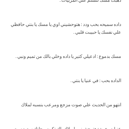
داده سميحه بحب ودد : هتوحشيني اوي يا مسك يا بنتي حافظي
علي نفسك يا حبيبت قلبي .
مسك بدموع : ادعيلي كتير يا داده وخلي بالك من تميم ونبي .
الداده بحب : في عنيا يا بنتي .
انتهو من الحديث علي صوت مزجع ومرعب بنسبه لملاك
عنيات بخبث: هتوحشيني يا ملاك ياك تكون رحلتك سعيده مع