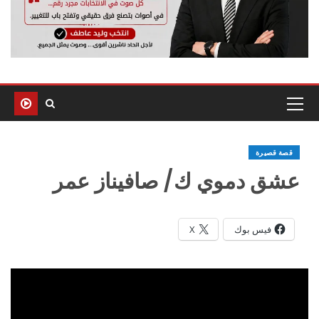
قصة قصيرة
عشق دموي ك/ صافيناز عمر
فيس بوك
X