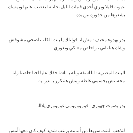
عيونه قليلا ويري أحدي فتيات الليل بجانبه ليعصب عليها ويمسك
بشعرها من جذوره بين يده
بدر بهدوء مخيف : مش انا قولتلك يا بنت الكلب اصحي مشوفش
وشك هنا تاني ، واخلص معاكي وتغوري .
البنت المصريه : انا اسفه ولله يا باشا حقك عليا احنا خلصنا وانا
محستش بجسمي غلطه ومش هتتكرر يا بدر بيه .
بدر بصوت جهوري : قوووووومي غووووري يلااا.
لتذهب البنت سريعا من أمامه برعب شديد كيف كان معها أمس