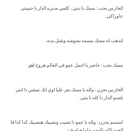
الحارس بحب : مسك يا بنتي ، كلمي مديره الدار يا حبيبتي
عاوزاكي .
لتذهب له مسك ببسمه بشوشه وتقبل يديه .
مسك بحب : حاضر يا اجمل عمو في العالم هروح اهو .
الحارس بحزن : ولله يا مسك يعز عليا اوي انك تمشي دا انتي
بلسم الدار دا كله يا بنتي .
لتبتسم بحزن : ولله يا عمو دا نصيب ونصيبك هيصيبك كدا كدا فا
الحمد الله ،المهم ماما هيام فين