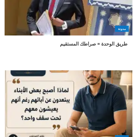
مدونة
طريق الوحدة = صراطك المستقيم