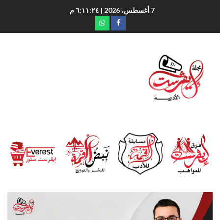
7 أغسطس، 2026
| ٦:١١:٢٥ م