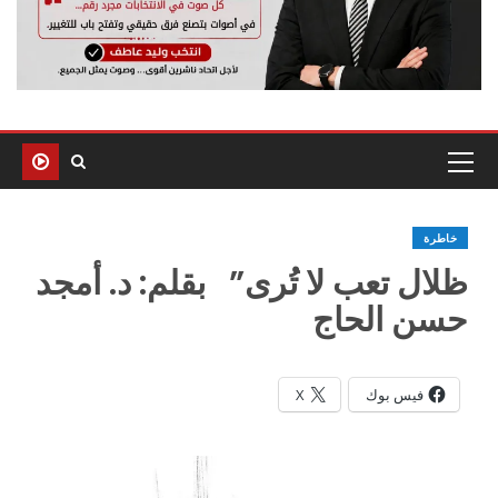
خاطرة
ظلال تعب لا تُرى” بقلم: د. أمجد
حسن الحاج
فيس بوك
X