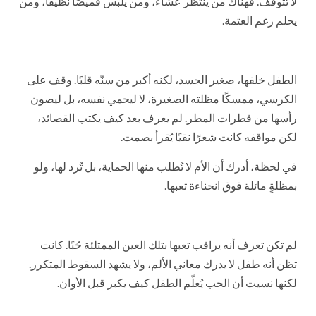
لا تتوقف. فهناك من ينتظر عشاءً، ومن يلبس قميصًا نظيفًا، ومن
يحلم رغم العتمة.
الطفل خلفها، صغير الجسد، لكنه أكبر من سنّه قلبًا. وقف على
الكرسي، ممسكًا مظلته الصغيرة، لا ليحمي نفسه، بل ليصون
رأسها من قطرات المطر. لم يعرف بعد كيف يكتب القصائد،
لكن مواقفه كانت شعرًا نقيًا يُقرأ بصمت.
في لحظة، أدرك أن الأم لا تُطلب منها الحماية، بل تُرد لها، ولو
بمظلةٍ مائلة فوق انحناءة تعبها.
لم تكن تعرف أنه يراقب تعبها بتلك العين الممتلئة حُبًا. كانت
تظن أنه طفل لا يدرك معاني الألم، ولا يشهد السقوط المتكرر.
لكنها نسيت أن الحب يُعلّم الطفل كيف يكبر قبل الأوان.