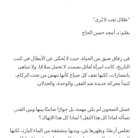
“ظلال تعب لا تُرى”
بقلم: د. أمجد حسن الحاج
في زقاق ضيق من الحياة، حيث لا يُحكى عن الأبطال في كتب
التاريخ، كانت امرأة تُقاتل بصمت. لا تحمل سلاحًا، ولا تتباهى
بانتصارات، لكنها تقف كل صباح كأنها تنهض من تحت الركام،
لتبدأ معركة جديدة ضد الفقر، والوحدة، والخذلان.
غسل الصحون لم يكن مهمة، بل حوارًا صامتًا بينها وبين القدر،
تسأله لماذا كل هذا الثقل؟ لماذا كل هذا الإنهاك؟
تجلس أرضًا، وظهرها يئن، ويديها متشققة من الماء البارد، لكنها