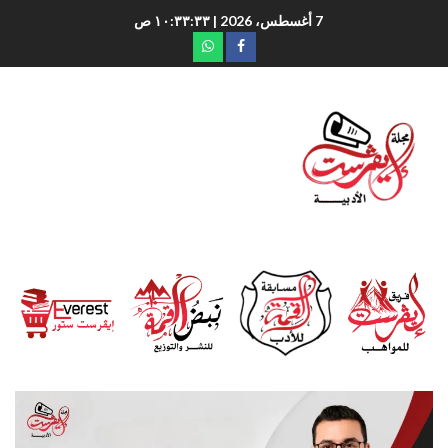
7 أغسطس، 2026
| ١٠:٣٣:٣٥ ص