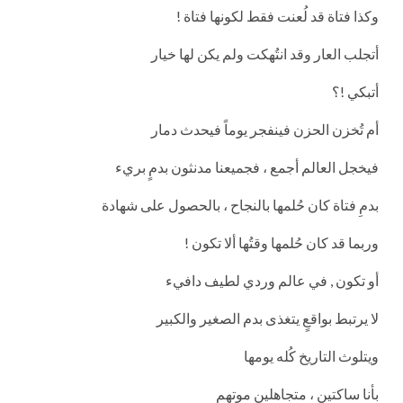
وكذا فتاة قد لُعنت فقط لكونها فتاة !
أتجلب العار وقد انتُهكت ولم يكن لها خيار
أتبكي !؟
أم تُخزن الحزن فينفجر يوماً فيحدث دمار
فيخجل العالم أجمع ، فجميعنا مدنثون بدمٍ بريء
بدمِ فتاة كان حُلمها بالنجاح ، بالحصول على شهادة
وربما قد كان حُلمها وقتُها ألا تكون !
أو تكون , في عالم وردي لطيف دافيء
لا يرتبط بواقعٍ يتغذى بدم الصغير والكبير
ويتلوث التاريخ كُله يومها
بأنا ساكتين ، متجاهلين موتهم