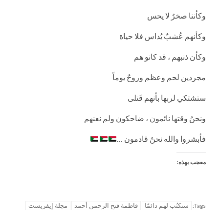
وكأننا صخرٌ لا يحس
وكأنهم عُشبٌ يُداس فلا حياة
وكأن ذنبهم ، قد كانو هم
مجردين لحم وعظم وروحٌ يوماً
ستشتكي لربها بأنهم قَتلى
ونحنُ وقتها نائمون ، ضاحكون ولم نعنهم
فأبشروا والله نحنُ قادمون …
معجب بهذه:
سنكتُب لهم دائمًا
فاطمة فتح الرحمن أحمد
مجلة إيفريست
Tags: