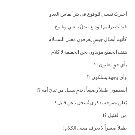
أجبرتُ نفسي للوقوع في بئر أنفاس العدو
فبدأت ترانيم الوداع ، تدقُ ، تغني وتلـوح
كأنهم أبطال جيشٍ يعرفون معنى الســلام
هتف الجميع مؤيدون نحن الحقيقة لا كلام
بأي حقٍ يعلنون !؟
وأي وجهة يسلكون !؟
أيفطمون طفلاً رضيعاً ، بدمٍ يسيل من ثديّ أمه ؟!
يُعلن نضوجه بذكرى تُسجل ، عن قتيل !
من القتيل ؟!
طفلاً صغيراً لا يعرف معنى الكلام !