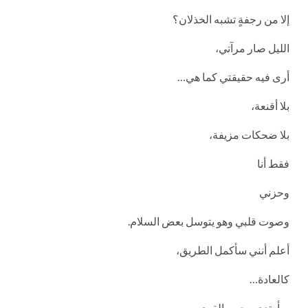
إلا من رجفةٍ تشبه الخذلان؟
الليل صار مرآتي،
أرى فيه حقيقتي كما هي…
بلا أقنعة،
بلا ضحكات مزيفة،
فقط أنا
وحزني
وصوت قلبي وهو يتوسل بعض السلام.
أعلم أنني سأكمل الطريق،
كالعادة…
سأرتدي وجهي القوي،