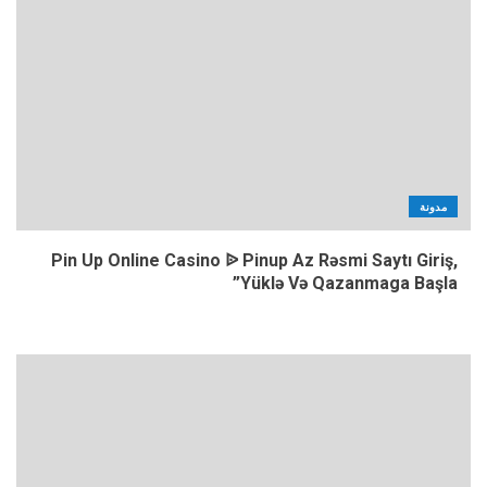
مدونة
Pin Up Online Casino ᐉ Pinup Az Rəsmi Saytı Giriş,
Yüklə Və Qazanmaga Başla”