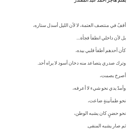
أقفُ في منتصف العتمة، لا لأن الليل أسدل ستاره،
بل لأن داخلي انطفأ فجأة…
كأن أحدهم أطفأ قلبي بيده،
وترك صدري يتصاعد منه دخان أسود لا يراه أحد.
أصرخ بصمت،
وأمدّ يدي نحو شيء لا أعرفه،
نحو طمأنينةٍ ضاعت،
نحو حضنٍ كان يشبه الوطن،
ثم صار يشبه المنفى.