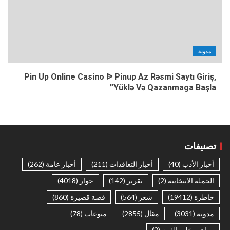
مدونة
Pin Up Online Casino ᐉ Pinup Az Rəsmi Saytı Giriş,
Yüklə Və Qazanmaga Başla”
تصنيفات
أخبار الأدب
(40)
أخبار التعاقدات
(211)
أخبار عامة
(262)
الحملة الانتخابية
(2)
تقرير
(142)
حوار
(4018)
خاطرة
(19412)
شعر
(564)
قصة قصيرة
(860)
مدونة
(3031)
مقال
(2855)
منوعات
(78)
مواهب على القمة
(2)