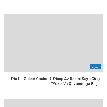
مدونة
Pin Up Online Casino ᐉ Pinup Az Rəsmi Saytı Giriş,
Yüklə Və Qazanmaga Başla”