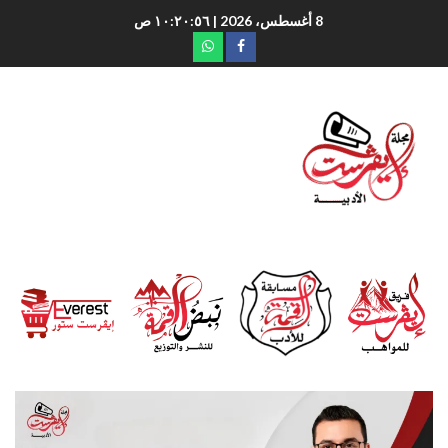
8 أغسطس، 2026
| ١٠:٢٠:٥٧ ص