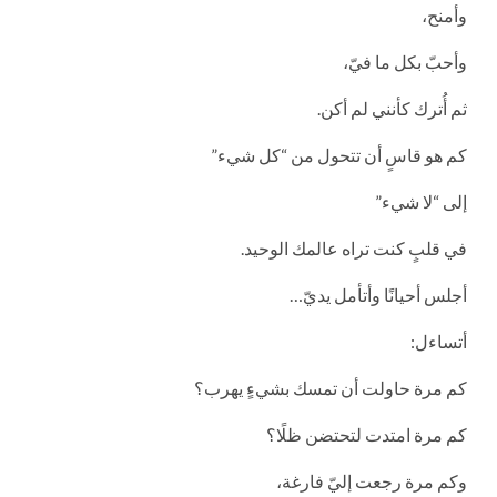
وأمنح،
وأحبّ بكل ما فيّ،
ثم أُترك كأنني لم أكن.
كم هو قاسٍ أن تتحول من “كل شيء”
إلى “لا شيء”
في قلبٍ كنت تراه عالمك الوحيد.
أجلس أحيانًا وأتأمل يديّ…
أتساءل:
كم مرة حاولت أن تمسك بشيءٍ يهرب؟
كم مرة امتدت لتحتضن ظلًا؟
وكم مرة رجعت إليّ فارغة،