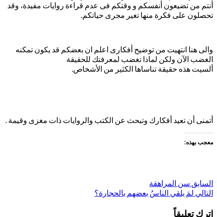
أنتم من تضيعون أنفسكم و وقتكم فى عدم قراءة روايات مفيدة، وقد
تحصلون على فكرة منها تغير مجرى حياتكم.
والى هنا انتهيت من توضيح أفكارى اعلم ان بعضكم قد يكون تمكنه
الغضب الآن ولكن لماذا تغضب لمعرفتك للحقيقة
ألسيت هذه حقيقة تناساها الكثير من الأشخاص.
أتمنى أن تعيد أفكارك وتبحث عن الكتب والروايات ذات مغزى وقيمة .
معجب بهذه:
السابق
تصفّح
سن المراهقة
التالي
لمَ يلقي الناسُ بعضهم بالحجارة؟
المقالات
اترك تعليقاً