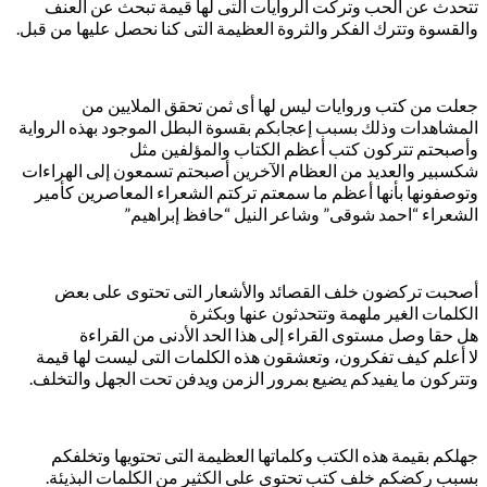
تتحدث عن الحب وتركت الروايات التى لها قيمة تبحث عن العنف
والقسوة وتترك الفكر والثروة العظيمة التى كنا نحصل عليها من قبل.
جعلت من كتب وروايات ليس لها أى ثمن تحقق الملايين من
المشاهدات وذلك بسبب إعجابكم بقسوة البطل الموجود بهذه الرواية
وأصبحتم تتركون كتب أعظم الكتاب والمؤلفين مثل
شكسبير والعديد من العظام الآخرين أصبحتم تسمعون إلى الهراءات
وتوصفونها بأنها أعظم ما سمعتم تركتم الشعراء المعاصرين كأمير
الشعراء “احمد شوقى” وشاعر النيل “حافظ إبراهيم”
أصحبت تركضون خلف القصائد والأشعار التى تحتوى على بعض
الكلمات الغير ملهمة وتتحدثون عنها وبكثرة
هل حقا وصل مستوى القراء إلى هذا الحد الأدنى من القراءة
لا أعلم كيف تفكرون، وتعشقون هذه الكلمات التى ليست لها قيمة
وتتركون ما يفيدكم يضيع بمرور الزمن ويدفن تحت الجهل والتخلف.
جهلكم بقيمة هذه الكتب وكلماتها العظيمة التى تحتويها وتخلفكم
بسبب ركضكم خلف كتب تحتوى على الكثير من الكلمات البذيئة.