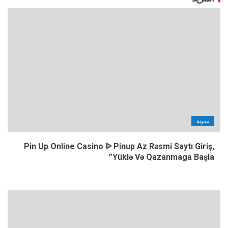
مدونة
Pin Up Online Casino ᐉ Pinup Az Rəsmi Saytı Giriş,
Yüklə Və Qazanmaga Başla”