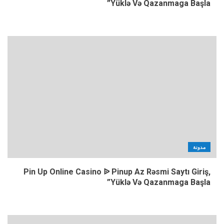
Yüklə Və Qazanmaga Başla”
مدونة
Pin Up Online Casino ᐉ Pinup Az Rəsmi Saytı Giriş,
Yüklə Və Qazanmaga Başla”