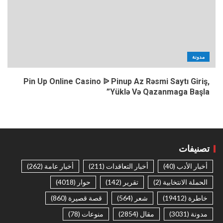
مدونة
Pin Up Online Casino ᐉ Pinup Az Rəsmi Saytı Giriş,
Yüklə Və Qazanmaga Başla”
تصنيفات
أخبار الأدب
(40)
أخبار التعاقدات
(211)
أخبار عامة
(262)
الحملة الانتخابية
(2)
تقرير
(142)
حوار
(4018)
خاطرة
(19412)
شعر
(564)
قصة قصيرة
(860)
مدونة
(3031)
مقال
(2854)
منوعات
(78)