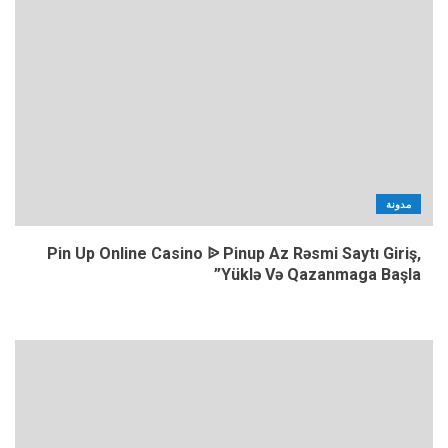
مدونة
Pin Up Online Casino ᐉ Pinup Az Rəsmi Saytı Giriş,
Yüklə Və Qazanmaga Başla”