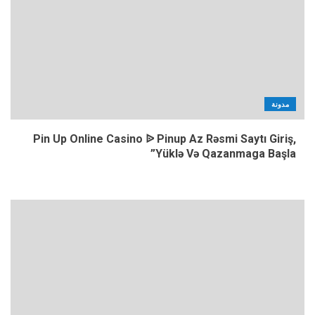
مدونة
Pin Up Online Casino ᐉ Pinup Az Rəsmi Saytı Giriş,
Yüklə Və Qazanmaga Başla”