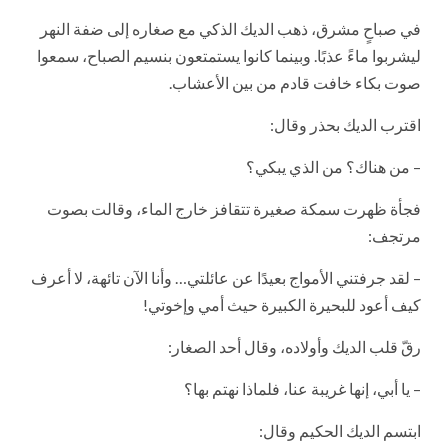
في صباحٍ مشرق، ذهب الديك الذكي مع صغاره إلى ضفة النهر
ليشربوا ماءً عذبًا. وبينما كانوا يستمتعون بنسيم الصباح، سمعوا
صوت بكاء خافت قادم من بين الأعشاب.
اقترب الديك بحذر وقال:
– من هناك؟ من الذي يبكي؟
فجأة ظهرت سمكة صغيرة تتقافز خارج الماء، وقالت بصوت
مرتجف:
– لقد جرفتني الأمواج بعيدًا عن عائلتي… وأنا الآن تائهة، لا أعرف
كيف أعود للبحيرة الكبيرة حيث أمي وإخوتي!
رقّ قلب الديك وأولاده، وقال أحد الصغار:
– يا أبي، إنها غريبة عنا، فلماذا نهتم بها؟
ابتسم الديك الحكيم وقال: