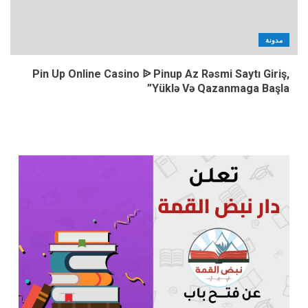
مدونة
Pin Up Online Casino ᐉ Pinup Az Rəsmi Saytı Giriş,
Yüklə Və Qazanmaga Başla”