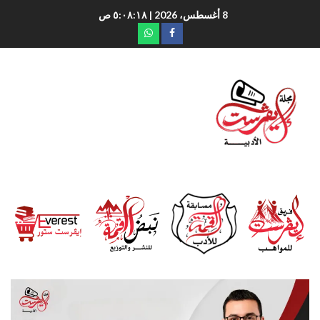
8 أغسطس، 2026
| ٥:٠٨:١٩ ص