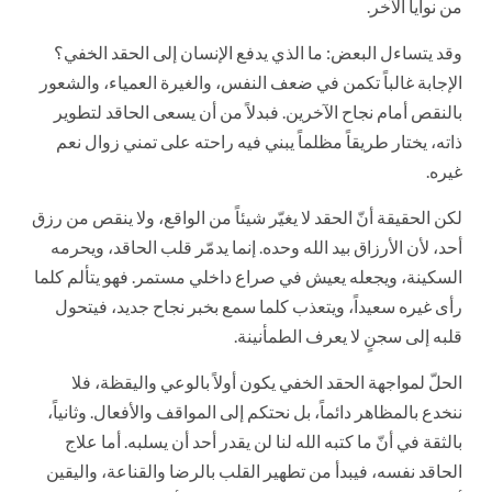
من نوايا الآخر.
وقد يتساءل البعض: ما الذي يدفع الإنسان إلى الحقد الخفي؟
الإجابة غالباً تكمن في ضعف النفس، والغيرة العمياء، والشعور
بالنقص أمام نجاح الآخرين. فبدلاً من أن يسعى الحاقد لتطوير
ذاته، يختار طريقاً مظلماً يبني فيه راحته على تمني زوال نعم
غيره.
لكن الحقيقة أنّ الحقد لا يغيّر شيئاً من الواقع، ولا ينقص من رزق
أحد، لأن الأرزاق بيد الله وحده. إنما يدمّر قلب الحاقد، ويحرمه
السكينة، ويجعله يعيش في صراع داخلي مستمر. فهو يتألم كلما
رأى غيره سعيداً، ويتعذب كلما سمع بخبر نجاح جديد، فيتحول
قلبه إلى سجنٍ لا يعرف الطمأنينة.
الحلّ لمواجهة الحقد الخفي يكون أولاً بالوعي واليقظة، فلا
ننخدع بالمظاهر دائماً، بل نحتكم إلى المواقف والأفعال. وثانياً،
بالثقة في أنّ ما كتبه الله لنا لن يقدر أحد أن يسلبه. أما علاج
الحاقد نفسه، فيبدأ من تطهير القلب بالرضا والقناعة، واليقين