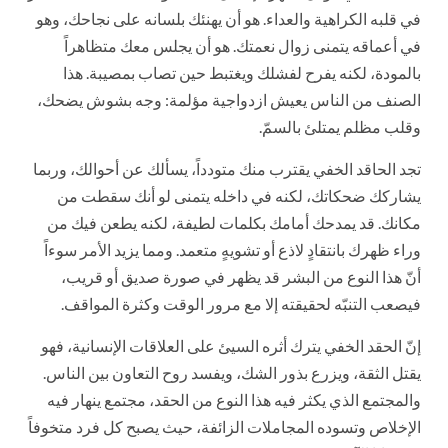
في قلبه الكراهية والعداء. هو أن يهنئك بلسانه على نجاحك، وهو
في أعماقه يتمنى زوال نعمتك. هو أن يجلس معك متظاهراً
بالمودة، لكنه يفرح لفشلك ويغتبط حين تصاب بمصيبة. هذا
الصنف من الناس يعيش ازدواجية مؤلمة: وجه بشوش يضحك،
وقلب مظلم يمتلئ بالسمّ.
تجد الحاقد الخفي يقترب منك متودداً، يسألك عن أحوالك، وربما
يشاركك ضحكاتك، لكنه في داخله يتمنى لو أنك سقطت من
مكانك. قد يمدحك أمامك بكلمات لطيفة، لكنه يطعن فيك من
وراء ظهرك بانتقادٍ لاذع أو تشويهٍ متعمد. ومما يزيد الأمر سوءاً
أنّ هذا النوع من البشر قد يظهر في صورة صديق أو قريب،
فيصعب التنبّه لحقيقته إلا مع مرور الوقت وكثرة المواقف.
إنّ الحقد الخفي يترك أثره السيئ على العلاقات الإنسانية، فهو
يقتل الثقة، ويزرع بذور الشك، ويفسد روح التعاون بين الناس.
والمجتمع الذي يكثر فيه هذا النوع من الحقد، مجتمع ينهار فيه
الإخلاص وتسوده المجاملات الزائفة، حيث يصبح كل فرد متخوفاً