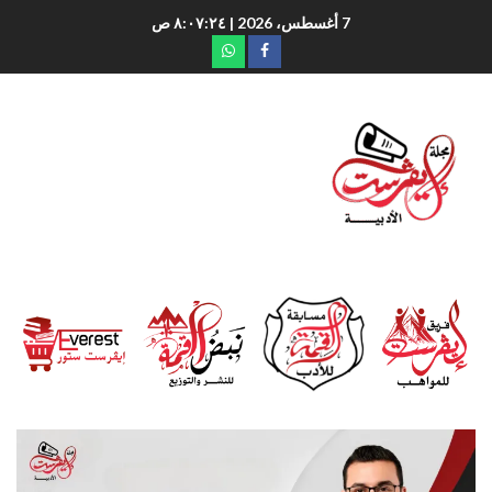
7 أغسطس، 2026
| ٨:٠٧:٢٦ ص