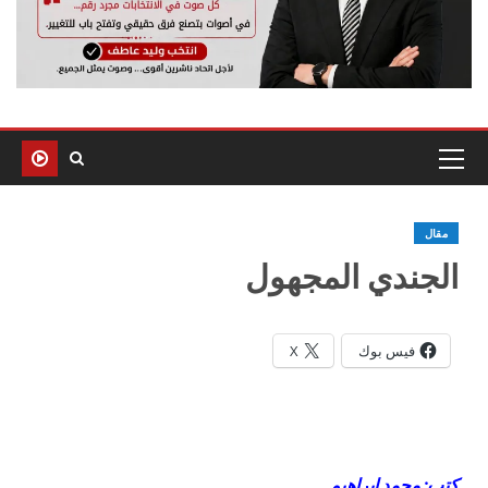
مقال
الجندي المجهول
فيس بوك
X
كتب: محمد إبراهيم