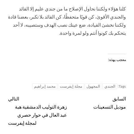
كلنا هؤلاء ولكننا نحاول الإصلاح ما من جندي عليم إلا القائد
والجندي الأقوىٰ، كن قويًا متحفظًا، كن القائد بلا تكبر، بعضنا قادة
ولكننا نخشىٰ القيادة، ضع عينك نصب الهدف وستصيبه، لا أحد
يتحكم بك كونوا أنتم ولو لمرة واحدة.
معجب بهذه:
الجندي
المجهول
مجلة إيفرست
محمد إبراهيم
Tags:
السابق
التالي
موديل التسعينات
زهرة التوليب الدمشقية هبة
عبد العال في حوار حصري
لمجلة إيفرست