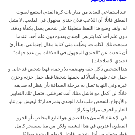
عند استماعي للعديد من مبارايات كرة القدم، استمع لصوت
المعلق قائلًا: أن اللاعب فلان جندي مجهول في الملعب، لا مثيل
له، ولقد وضع هذا اللفظ منطبقًا علىٰ شخص يعمل بكفأة ودقة،
دون علم أحد كما يتربص الجندي بعدوه دون علم أحد، عندما
سمعت تلك الكلمات، وطُلِب مني كتابة مقال إجتماعي، هنا أرىٰ
أن نتحدث عن “الجندي المجهول في العلاقات من عدة جهات”.
(جندي الاصلاحات)
هذا الشخص نأكل حقه ونهضمه بلا رحمة، فهذا شخص قد عانى و
حمل علىٰ ظهره أثقالًا لم يحملها شخصًا قط، حمل حزنه وحزن
غيره وفي النهاية تصل به مرحلة الصداقة بأن ينظر له صديقه
قائلًا: لن أكمل مع فاشل مثلك أنت تعرقلني، فتصل تلك التعابير
والأوجاع؛ لتفحص قلب ذلك الجندي وتمزقه اربًا؛ ليعيش بين ثنايا
العار والخوف مرارًا وتكرارًا.
في الإعتقاد الأسمىٰ هذا الصديق هو التابع المخلص، أو الجرو
المطيع، أعذرني في هذا التشبيه ولكن من منا سيسخر كامل
قواه وعقله من أجل شخص فاشل لا يعلم الرحمة مطلقًا