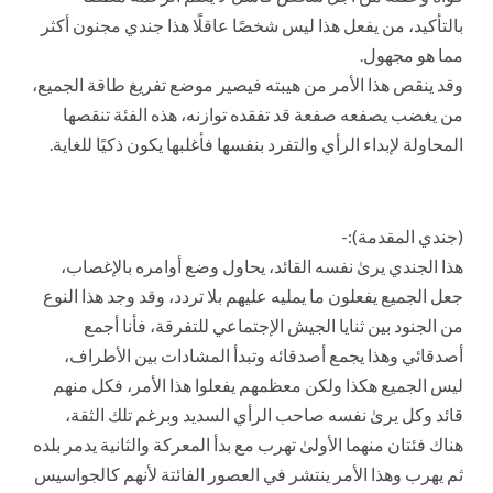
بالتأكيد، من يفعل هذا ليس شخصًا عاقلًا هذا جندي مجنون أكثر
مما هو مجهول.
وقد ينقص هذا الأمر من هيبته فيصير موضع تفريغ طاقة الجميع،
من يغضب يصفعه صفعة قد تفقده توازنه، هذه الفئة تنقصها
المحاولة لإبداء الرأي والتفرد بنفسها فأغلبها يكون ذكيًا للغاية.
(جندي المقدمة):-
هذا الجندي يرىٰ نفسه القائد، يحاول وضع أوامره بالإغصاب،
جعل الجميع يفعلون ما يمليه عليهم بلا تردد، وقد وجد هذا النوع
من الجنود بين ثنايا الجيش الإجتماعي للتفرقة، فأنا أجمع
أصدقائي وهذا يجمع أصدقائه وتبدأ المشادات بين الأطراف،
ليس الجميع هكذا ولكن معظمهم يفعلوا هذا الأمر، فكل منهم
قائد وكل يرىٰ نفسه صاحب الرأي السديد وبرغم تلك الثقة،
هناك فئتان منهما الأولىٰ تهرب مع بدأ المعركة والثانية يدمر بلده
ثم يهرب وهذا الأمر ينتشر في العصور الفائتة لأنهم كالجواسيس