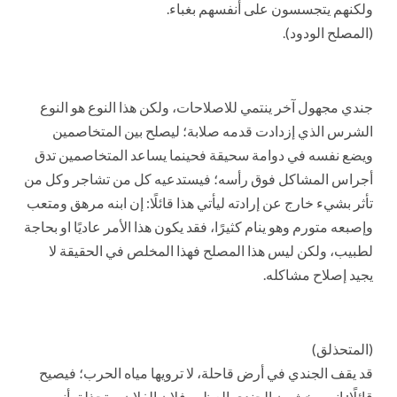
ولكنهم يتجسسون على أنفسهم بغباء.
(المصلح الودود).
جندي مجهول آخر ينتمي للاصلاحات، ولكن هذا النوع هو النوع
الشرس الذي إزدادت قدمه صلابة؛ ليصلح بين المتخاصمين
ويضع نفسه في دوامة سحيقة فحينما يساعد المتخاصمين تدق
أجراس المشاكل فوق رأسه؛ فيستدعيه كل من تشاجر وكل من
تأثر بشيء خارج عن إرادته ليأتي هذا قائلًا: إن ابنه مرهق ومتعب
وإصبعه متورم وهو ينام كثيرًا، فقد يكون هذا الأمر عاديًا او بحاجة
لطبيب، ولكن ليس هذا المصلح فهذا المخلص في الحقيقة لا
يجيد إصلاح مشاكله.
(المتحذلق)
قد يقف الجندي في أرض قاحلة، لا ترويها مياه الحرب؛ فيصيح
قائلًا: إنهم يخشون الجندي العظيم فلان الفلان ويتحذلق أنه