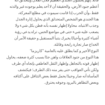
أعظم جنود الأرض، والحقيقة أن لا أحد يعلم بوجوده غير والدته
فقط ،وأن الحرب إذا قامت سيموت في مطلع المعركة،
هذا الجندي هو الشخص المتحذلق الذي يحاول إثارة الجدل
وجذب الانتباه، محاولا إظهار نفسه بأنه فطن بكل شيء ولا
يصعب عليه شيء حتى في مواضع الحس، تراه يدعي رؤية
أشياء كثيرة وأحيانًا يخبرك بتنبأ المستقبل و حقيقة الأمر أن
الخداع صار تجارة رابحة وقاتلة.
النوع الأخير و كما يطلق عليه بالعامية “كاريزما”
هذا النوع من جنود العلاقات واهن جدًا بسبب كثرة ضعفه، يحاول
إظهار قوته بالتجاهل وإظهار الثقل العاطفي بإتجاه أي طرف
ولكن تأتي العواقب حتى يفر منه ذلك الطرف؛ فيكتشف
المأساة أنه صار وحيدًا يحمل فقط بعض التثاقل على أكتافه
وبعض التظاهر بالبرود وجوفه يحترق .