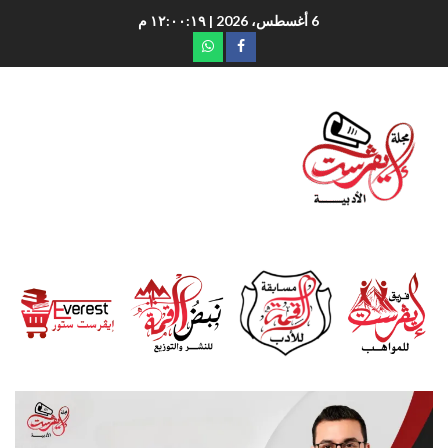
6 أغسطس، 2026
| ١٢:٠٠:٢٠ م