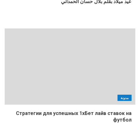
عيد ميلاد بقلم بلال حسان الحمداني
مدونة
Стратегии для успешных 1хБет лайв ставок на
футбол