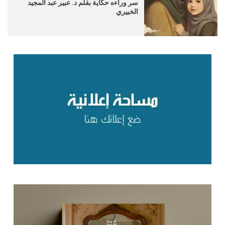
سر وراءه حكاية بقلم د. عبير عبد المجيد
الخبيري