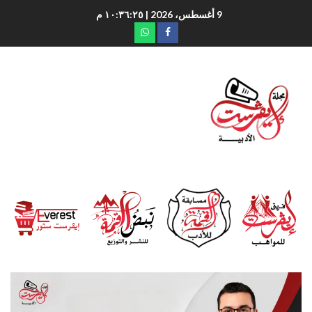
9 أغسطس، 2026
| ١٠:٣٦:٢٦ م