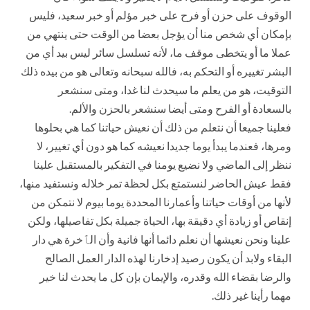
الوقوف على حزن أو فرح على خبر مؤلم أو خبر سعيد، فليس
بإمكان أي شخص منا أن يؤجل بعضا من الوقت حتى ينتهي من
عملا ما أو يتخطى موقف ما، لأنه تسلسل سائر ليس بيد أي من
البشر تغييره أو التحكم به، فالله سبحانه وتعالى هو من بيده ذلك
التوقيت، هو من يعلم ما سيحدث لنا غدا، ومتى سنشعر
بالسعادة أو الفرح ومتى أيضا سنشعر بالحزن والألم.
فعلينا جميعا أن نتعلم من ذلك أن نعيش حياتنا كما هي بحلوها
ومرها، فعندما يبدأ يوما جديدا نعيشه كما هو دون أي تغيير، لا
ننظر إلى الماضي ولا نضيع يومنا في التفكير بالمستقبل علينا
فقط عيش الحاضر لنستمتع بكل لحظة تمر خلاله ونستفيد منها،
لأنها من أوقات حياتنا وأعمارنا المحددة يوما بيوم لا نتمكن من
إنقاص أو زيادة أي دقيقة بها، الحياة جميلة بكل تفاصيلها، ولكن
علينا ونحن نعيشها أن نعلم دائما أنها فانية وأن الٱخرة هي دار
البقاء ولابد أن يكون رصيد إدخارنا لهذه الدار العمل الصالح
والرضا بقضاء الله وقدره، والإيمان بإن كل ما يحدث لنا خير
مهما رأينا غير ذلك.