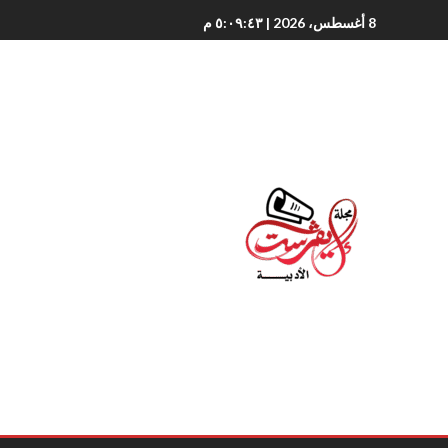
8 أغسطس، 2026
| ٥:٠٩:٤٤ م