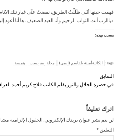
فهمت حينها أنّني ظَلَلْتُ الطريق، نفضتُ عنِّي غبار تلك الآثام 
«يااارب أنت التواب الرحيم وأنا العبد الضعيف، ها أنا أعود إ
معجب بهذه:
الكاتبةأمينة بلقاسم (إيمي)
مجلة إيفريست
همسة
Tags:
السابق
في حضرةِ الجلالِ والنور بقلم الكاتب فلاح كريم أحمد العر
اترك تعليقاً
لن يتم نشر عنوان بريدك الإلكتروني.
الحقول الإلزامية مشار 
التعليق
*