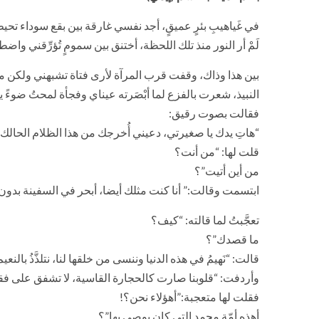
في غَياهيبِ بئرٍ عميقٍ، أجد نفسي غارقة بين بقع سوداء تحي
لَمْ أر النور منذ تلك اللحظة، أختنق بين سمومٍ تُؤرِّقني واضطر
بين هذا وذاك، وقفت قرب المرآة لأرى فتاة تشبهني ولكن ملا
النبيذ، شعرت بالفزع لما أبْصَرته عيناي وفجأة لمحتُ ضوءً يك
فقالت بصوت رقيق:
“هاتِ يدك يا صغيرتي، دعيني أُخرجك من هذا الظلام الحالك
قلت لها: “من أنت؟
من أين أتيت”؟
ابتسمت وقالت:” أنا كنت مثلك أيضا، أبحر في السفينة بدون 
تعجَّبتُ لما قالته: “كيف؟
ما قصدك”؟
قالت: “نَهيمُ في هذه الدنيا وننسى من خلقها لنا، نتلذَّذُ بال
وأردفت: “قلوبنا صارت كالحجارة القاسية، لا تشفق على فقير أ
فقلت لها متعجبة:”أهؤلاء نحن؟!
أهذه أمّة محمد التي كان يوصي بها”؟.