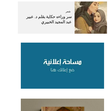
شعر
سر وراءه حكاية بقلم د. عبير
عبد المجيد الخبيري