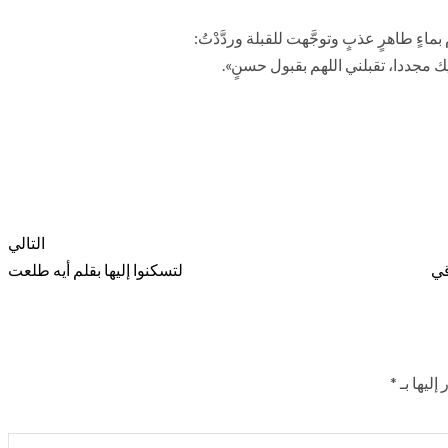
بماءٍ طاهرٍ عذبٍ وتوجَّهت للقبلة وردَّدْتُ:
ليك مجددا، تقبلني اللهم بقبول حسنٍ».
التالي
اقي
لتسكنوا إليها بقلم أيه طلعت
إليها بـ
*