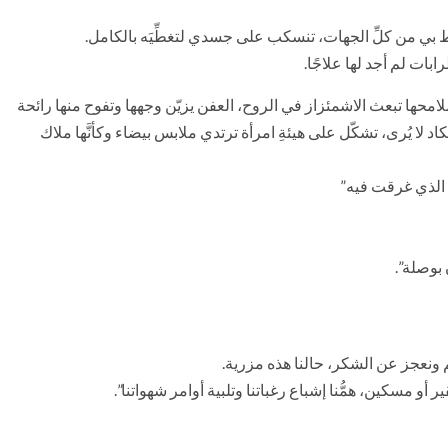
ط بي من كلِّ الجهات، تنسكب على جسدي لتغطِّيَه بالكامل.
ابات لم أجد لها علاجًا.
محها تبعث الاشمئزاز في الروح، العفن يزيّن وجهها وتفوح منها رائحة
اد لا يُرى، تشكّل على هيئةِ امرأة ترتدي ملابس بيضاء وكأنَّها ملاك
 الذي غرقت فيه”
بوصلة”.
نعيم ونعجز عن الشكر، حالنا هذه مزرية.
و مسكين، همُّنا إشباع رغباتنا وتلبية أوامر شهواتنا”.