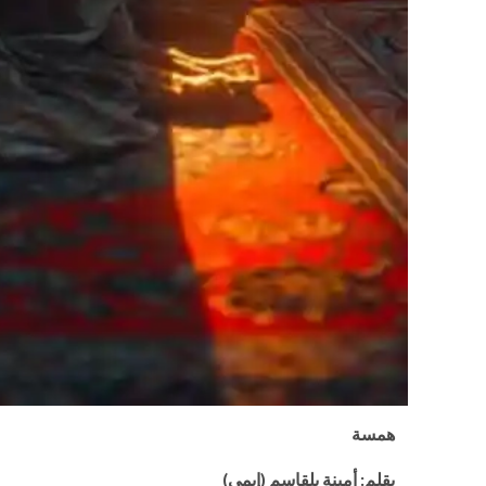
همسة
بقلم: أمينة بلقاسم (إيمي)