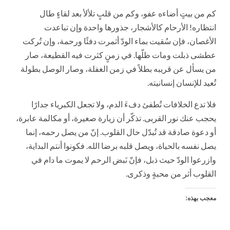
كم من بيتٍ أضاءه عفو، وكم من قلبٍ تلألأ بعد لقاءٍ طال
انتظاره! الأرحام كالأشجار، جذورها واحدة وإن تباعدت
الأغصان، فإن سُقيت بماء الودّ أثمرت دفئًا ورحمة، وإن تُركت
عطشى ذبلت ومات ظلّها. في زمنٍ كثرت فيه القطيعة، صار
من يسأل عن قريبه بطلاً في زمن الغفلة، وصار الوصل بطولة
تُعيد للإنسان إنسانيته.
فلا تدع الخلافات تُطفئ دفءَ الدم، ولا تجعل الكبرياء جدارًا
يحجب عنك نور القربى. تذكّر أن زيارة صغيرة، أو مكالمة عابرة،
أو دعوة صادقة قد تُبدّل حال القلوب. إنّ من يصل رحمه، إنما
يصل نفسه بالحياة، ويصل قلبه برضا الله. فكونوا أنتم البداية،
وازرعوا الودّ حيث ذبل، فإنّ نَبض الرحم لا يموت ما دام في
القلوب أثر من محبةٍ وذكرى.
معجب بهذه: