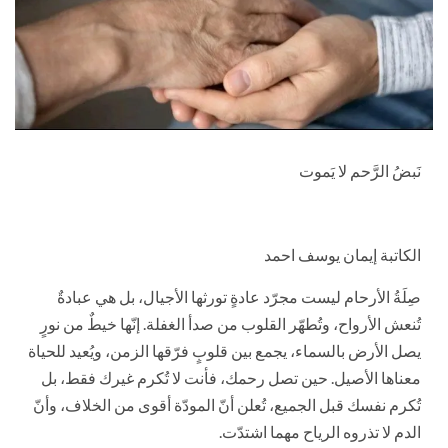
نَبضُ الرَّحم لا يَموت
الكاتبة إيمان يوسف احمد
صِلَةُ الأرحام ليست مجرّد عادةٍ تورثها الأجيال، بل هي عبادةٌ
تُنعش الأرواح، وتُطهّر القلوب من صدأ الغفلة. إنّها خيطٌ من نورٍ
يصل الأرض بالسماء، يجمع بين قلوبٍ فرّقها الزمن، ويُعيد للحياة
معناها الأصيل. حين تصل رحمك، فأنت لا تُكرم غيرك فقط، بل
تُكرم نفسك قبل الجميع، تُعلن أنّ المودّة أقوى من الخلاف، وأنّ
الدم لا تذروه الرياح مهما اشتدّت.