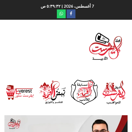
7 أغسطس، 2026
| ٥:٣٩:٣٤ ص