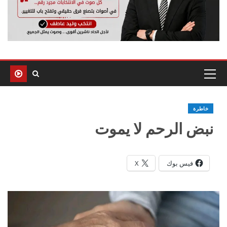
خاطرة
نبض الرحم لا يموت
فيس بوك
X