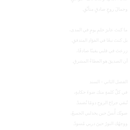
‏وجمالَ روحٍ صادقٍ متأنِّقِ.
‏ما كنتَ عابرَ حلمِ يومٍ في المدى،
‏بل كنتَ نبعًا في الفؤادِ المتدفقِ.
‏زرعتَ في قلبي يقينًا صادقًا،
‏أن الصديقَ هو العطاءُ المشرقِ.
‏الفصل الثاني – السند
‏في كلِّ كلمةٍ منك ضوءَ حكايةٍ،
‏تُبقي جراحَ الروحِ دومًا تُضمدُ.
‏صوتُك أُنسٌ حين يخذلني الجميعُ،
‏ووجهُك النورُ حينَ دربي مُسودُ.