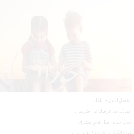
الفصل الأول – اللقاء
‏عمادُ… مذ عرفتكَ في طريقي،
‏غدت حياتي مثلَ فجرٍ مشرقِ.
‏كنتَ الأمانَ، وكنتَ دفءَ مواسٍ،