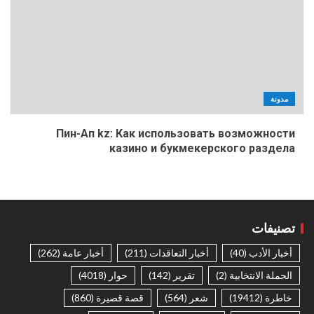
مدونة
Пин-Ап kz: Как использовать возможности
казино и букмекерского раздела
تصنيفات
أخبار الأدب
(40)
أخبار التعاقدات
(211)
أخبار عامة
(262)
الحملة الانتخابية
(2)
تقرير
(142)
حوار
(4018)
خاطرة
(19412)
شعر
(564)
قصة قصيرة
(860)