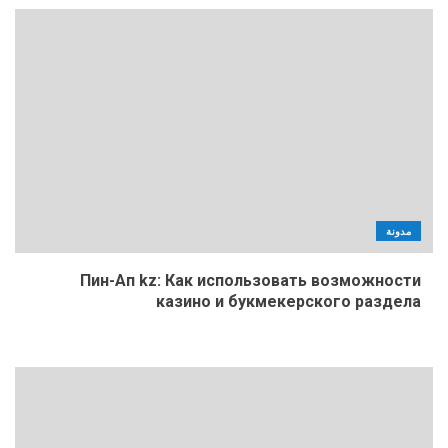
مدونة
Пин-Ап kz: Как использовать возможности
казино и букмекерского раздела