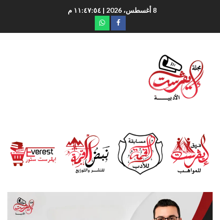
8 أغسطس، 2026
| ١١:٤٧:٥٥ م