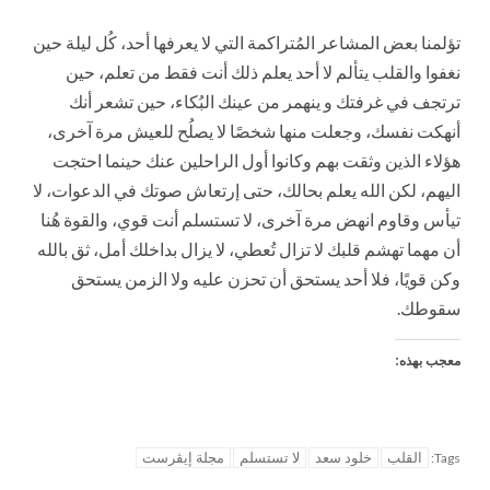
تؤلمنا بعض المشاعر المُتراكمة التي لا يعرفها أحد، كُل ليلة حين
نغفوا والقلب يتألم لا أحد يعلم ذلك أنت فقط من تعلم، حين
ترتجف في غرفتك و ينهمر من عينك البُكاء، حين تشعر أنك
أنهكت نفسك، وجعلت منها شخصًا لا يصلُح للعيش مرة آخرى،
هؤلاء الذين وثقت بهم وكانوا أول الراحلين عنك حينما احتجت
اليهم، لكن الله يعلم بحالك، حتى إرتعاش صوتك في الدعوات، لا
تيأس وقاوم انهض مرة آخرى، لا تستسلم أنت قوي، والقوة هُنا
أن مهما تهشم قلبك لا تزال تُعطي، لا يزال بداخلك أمل، ثق بالله
وكن قويًا، فلا أحد يستحق أن تحزن عليه ولا الزمن يستحق
سقوطك.
معجب بهذه:
القلب
خلود سعد
لا تستسلم
مجلة إيڤرست
Tags: