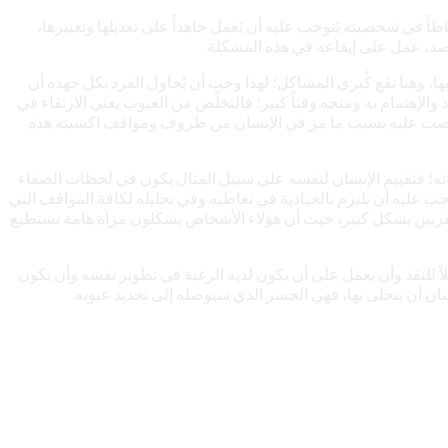
اطاً في شخصيته يَتوجب عليه أن يَعمل جاهداً على تعديلها وتغييرها،
 قصد، عمل على إيقاعه في هذه المشكلة.
بها، وهنا تقع كُبرى المشاكل؛ لهذا وجب أن يُحاول الفرد بكل جهده أن
الإهتمام به ومنحه وقتاً كبير؛ فالتخلّص من العيوب يعني الارتقاء في
ها فُرضت عليه بسبب ما مر في الإنسان من ظروف ومواقف اكسبته هذه
ه؛ فتقييم الإنسان لنفسه على سبيل المثال يكون في لحظات الصفاء
جب عليه أن يلتزم بالحيادية في تعاطيه وفي تحليله لكافة المواقف التي
مقربين بشكل كبير، حيث أن هؤلاء الأشخاص يشكلون مرآة هامة نستطيع
 للنقد وأن يعمل على أن يكون لديه الرغبة في تطوير نفسه وأن يكون
ان أن يتحلى بها، فهي الجسر الذي سيوصله إلى تحديد عيوبه.