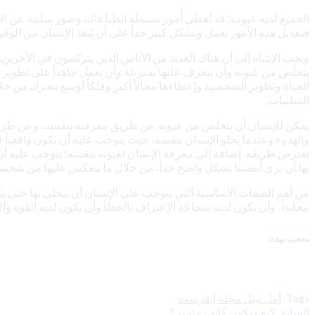
الجميع لديه عيوب؛ قد تُعطي أُمور بسيطة انطباعات وصور سلبية عن الإنسان 
فتعديل هذه الأمور يعمل وبشكل كبير جداً على أن يُنقذ الإنسان من الوق
ويجب الإنتباه إلى أن هناك العديد من الأناس الذين يتربّصون في الآخرين،
يتخلّص من عيوبه وأن يتعرف عليها بسرعة وأن يعمل جاهداً على تطوير نفس
الحياة وتطوير الشخصية وإعطاءها مجالاً أكبر وفلكاً أوسع تتحرك من 
السلبيات.
يمكن للإنسان أن يتخلص من عيوبه عن طريق معرفته بنفسه، وعن طريق إ
والهدوء وعندما يخلو الإنسان بنفسه، حيث يتوجب عليه أن يكون واقعياً ق
تعترض طريقه. إضافة إلى معرفة الإنسان لعيوبه بنفسه؛ يتوجب عليه أ
بها أن نرى أنفسنا بشكل واضح جداً، من خلال ما ينعكس عليها من شخصيت
من أهم الصفات الأساسية التي يتوجب على الإنسان أن يتحلى بها حتى يك
محايداً، وأن يكون لديه شجاعة الإعتراف بالخطأ وأن يكون لديه القوة 
معجب بهذه:
Tags:
أمل نبيل
مجلة إيڤرست
السابق
كيف تكون كاتب متميز؟