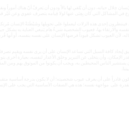
خِلال حياته، دون أن يُلقي لها بالاً ودون أن يَعرِفْ أنّ هناك أموراً ونق
وع في المشاكل التي كان بِغِنَى عنها لولا قِيامه بتصرف عفوي وعن غَيْر
 فينتظرون إحدى هذه الزلات ليعملوا على تحويلها وشَيْطَنَةْ الإنسان مُرتك
ه والارتقاء بها، فعيوب الشخصية شيءٌ هام يَنبغي العناية به بشكل جيد و
خلاله، لأن العيوب تشكل قيوداً فرضها الإنسان على نفسه بنفسه، أو أن
يجاد كافة السبل التي تساعد الإنسان على أن يرى نفسه ويقيم تصرفات
در الإمكان، وأن يتخلى عن التبرير وخلق الأعذار لنفسه، بعبارة أخرى يتو
ن يستشير الناس المحيطين به، ويجب أن يكونوا من الموثوق بهم ومن ال
نا.
ون قادراً على أن يعرف عيوب شخصيته؛ أن لا يكون بدرجة أساسية متقبلاً
والقدرة على مواجهة نفسه؛ هذه هي الصفات الأساسية التي يجب على الإنس