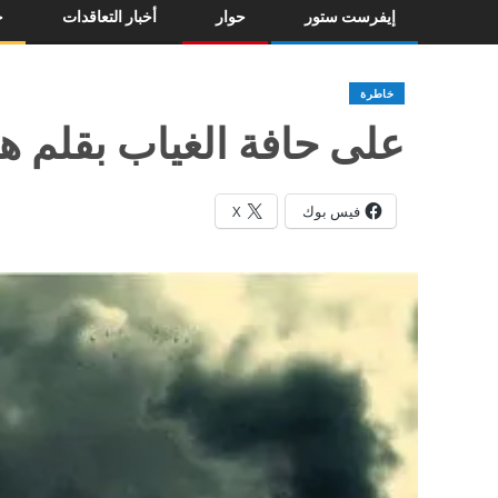
إيفرست ستور
حوار
أخبار التعاقدات
خ
خاطرة
على حافة الغياب بقلم ه
فيس بوك
X