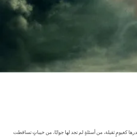
ا كغيومٍ ثقيلة، من أسئلةٍ لم تجد لها جوابًا، من خيباتٍ تساقطت