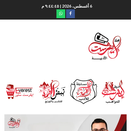
6 أغسطس، 2026
| ٩:٤٤:٤٦ م