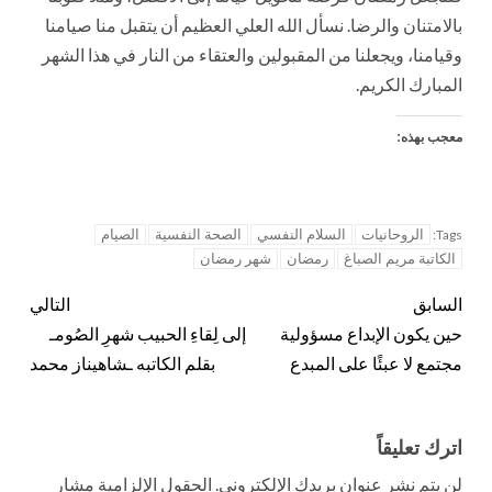
بالامتنان والرضا. نسأل الله العلي العظيم أن يتقبل منا صيامنا
وقيامنا، ويجعلنا من المقبولين والعتقاء من النار في هذا الشهر
المبارك الكريم.
معجب بهذه:
الروحانيات
السلام النفسي
الصحة النفسية
الصيام
Tags:
الكاتبة مريم الصباغ
رمضان
شهر رمضان
السابق
التالي
حين يكون الإبداع مسؤولية
إلى لِقاءِ الحبيب شهرِ الصُومـ
مجتمع لا عبئًا على المبدع
بقلم الكاتبه ـشاهيناز محمد
اترك تعليقاً
لن يتم نشر عنوان بريدك الإلكتروني.
الحقول الإلزامية مشار