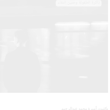
ڪتبت. أميرة محمد عبدالرحيم