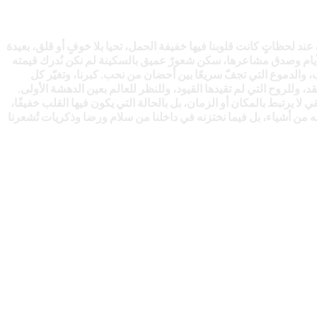
وقف عند لحظاتٍ كانت قلوبنا فيها خفيفة الحمل، تحيا بلا خوفٍ أو قلق، بعيدة
 الأيام وصدق مشاعرها، سكن شعورٌ عميق بالسكينة لم نكن نُدرك قيمته
بب، والدموع التي تجفّ سريعًا بين أحضان من نحب. كبرنا، وتغيّر كل
 وللروح التي لم تقيدها القيود، وللنظر للعالم بعين الدهشة الأولى.
ا يرتبط بالمكان أو الزمان، بل بالحالة التي يكون فيها القلب خفيفًا،
كه من أشياء، بل فيما نختزنه في داخلنا من سلام ورضا وذكريات تُشعرنا