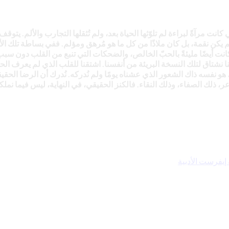
ي كانت مرآةً لبراءة لم تلوّثها الحياة بعد، ولم تُثقلها التجارب والألم. يت
 لم يكن نقمة، بل كان ملاذًا من كل ما هو مُرهق ومؤلم. ففي بساطة تلك
نها كانت أيضًا مليئةً بالحبّ الخالص، والضحكات التي تنبع من القلب دون س
شتاق لتلك النسخة البريئة من أنفسنا. اشتقنا للقلب الذي لم يعرف الحقد،
نفسه ذاك الشعور الذي عشناه يومًا ولم نُدركه. نُدرك أن الرضا الحقيقي ل
ر، ذلك الصفاء، وذلك النقاء. فالكنز الحقيقي، في النهاية، ليس فيما نمل
إيفرست الأدبية