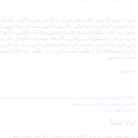
كثيرًا ما يعود الإنسان بذاكرته إلى الوراء، باحثًا عن صوره الأولى، تلك الت
عن تعقيدات العالم وزحام الفكر. كنا نجهل الكثير، نعم، لكن هذا الجهل
حينها. ربما كانت طفولتنا مليئةً بالأسئلة العفوية والأحلام الكبيرة، لك
شيء. ازدادت المسؤوليات، وتكاثرت الأسئلة، وتشابكت الأفكار، حتى بتنا ن
وفي غمار هذا الشوق، نكتشف أن السلام الداخلي الذي نبحث عنه اليوم، هو 
والروح مُتصالحة. إننا لا نطلب العودة بالزمن، بل نطلب عودة تلك المشاع
أننا ما زلنا بخير.
معجب بهذه:
Tags:
الكاتبة أميرة محمد عبد الرحيم
ذاكرة الطفولة وحنين النقاء
مجلة 
السابق
تصفّح
عسى في الأمر خير نجهله
التالي
تأقلم يومي
المقالات
اترك تعليقاً
لن يتم نشر عنوان بريدك الإلكتروني.
الحقول الإلزامية مشار إليها بـ
*