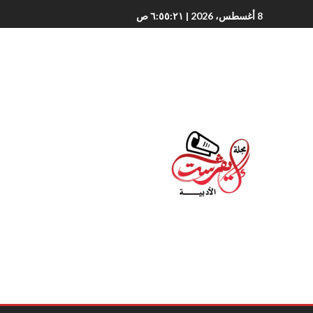
8 أغسطس، 2026
| ٦:٥٥:٢٢ ص