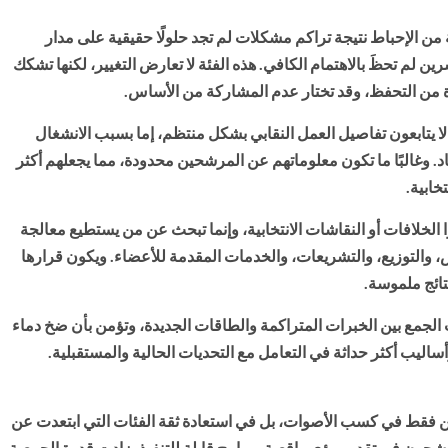
من الإحباط نتيجة تراكم مشكلات لم تجد حلولًا حقيقية على مدار
 لم تحظَ بالاهتمام الكافي. هذه الفئة لا تعارض التغيير، لكنها تشكك
رة من التحفظ، وقد تختار عدم المشاركة من الأساس.
لا يتابعون تفاصيل العمل النقابي بشكل منتظم، إما بسبب الانشغال
اد. وغالبًا ما تكون معلوماتهم عن المرشحين محدودة، مما يجعلهم أكثر
خابية.
ا الخلافات أو النقاشات الانتخابية، وإنما تبحث عن من يستطيع معالجة
، والتوزيع، والتشريعات، والخدمات المقدمة للأعضاء. ويكون قرارها
تائج ملموسة.
 الجمع بين الخبرات المتراكمة والطاقات الجديدة، وتؤمن بأن ضخ دماء
اليب أكثر حداثة في التعامل مع التحديات الحالية والمستقبلية.
كمن فقط في كسب الأصوات، بل في استعادة ثقة الفئات التي ابتعدت عن
شحون في تقديم رؤى واقعية وبرامج قابلة للتنفيذ، زادت قدرة الجمعية