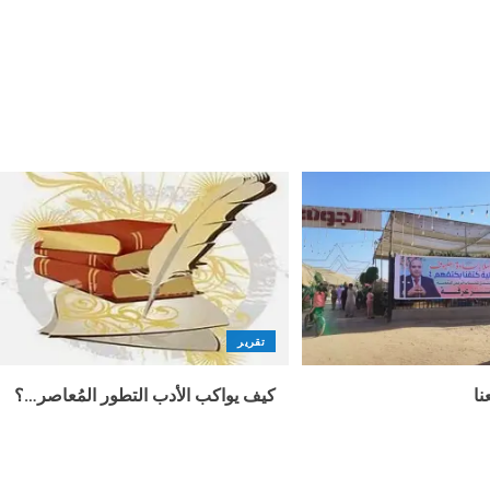
تقرير
نا
كيف يواكب الأدب التطور المُعاصر…؟