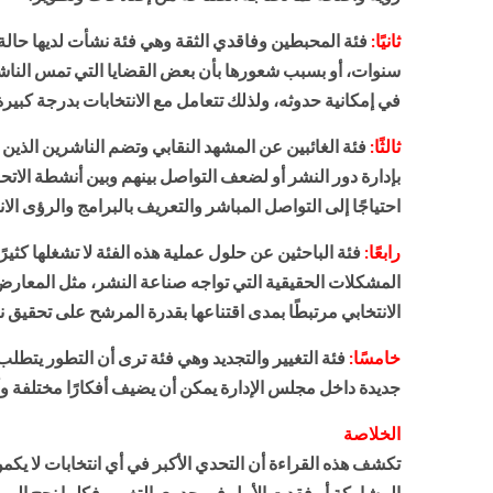
ثانيًا:
فئة المحبطين وفاقدي الثقة وهي فئة نشأت لديها حالة 
سنوات، أو بسبب شعورها بأن بعض القضايا التي تمس الناشرين
في إمكانية حدوثه، ولذلك تتعامل مع الانتخابات بدرجة كبي
ثالثًا:
فئة الغائبين عن المشهد النقابي وتضم الناشرين الذين 
بإدارة دور النشر أو لضعف التواصل بينهم وبين أنشطة الاتح
احتياجًا إلى التواصل المباشر والتعريف بالبرامج والرؤى الانت
رابعًا:
فئة الباحثين عن حلول عملية هذه الفئة لا تشغلها كثيرً
المشكلات الحقيقية التي تواجه صناعة النشر، مثل المعارض
الانتخابي مرتبطًا بمدى اقتناعها بقدرة المرشح على تحقيق ن
خامسًا:
فئة التغيير والتجديد وهي فئة ترى أن التطور يتطلب
جديدة داخل مجلس الإدارة يمكن أن يضيف أفكارًا مختلفة وأس
الخلاصة
تكشف هذه القراءة أن التحدي الأكبر في أي انتخابات لا ي
المشاركة أو فقدت الأمل في جدوى التغيير. فكلما نجح المر