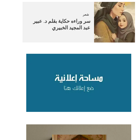
شعر
سر وراءه حكاية بقلم د. عبير
عبد المجيد الخبيري