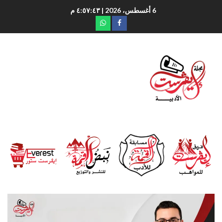
6 أغسطس، 2026
| ٤:٥٧:٤٥ م