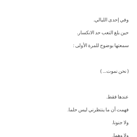
وفي إحدى الليالي.
حين بلغ التعب حد الانكسار.
سمعتها بوضوح للمرة الأولى :
( نحن نموت… )
عندها فقط.
فهمت أن ما ينتظرني ليس حلما.
ولا جنونا.
ولا وهما.