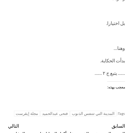
بل اختيارا.
وهنا…
بدأت الحكاية.
…… يتبع ج ٢ ……
معجب بهذه:
المدينة التي تتنفس الذنوب
فتحى عبدالحميد
مجلة إيڤرست
Tags:
السابق
التالي