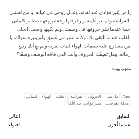
يا من يُنير فؤادي عند لقائه، وتذبل روحي في غيابه، يا من لقبتني
بالفراشة ولم تدرِ أنك سر رفرفتها وخفة روحها، تتطاير كلماتي
خفةً عندما تنثر حروفها في وصفك، ولم يكفِها وصف، انجلى
القلب عندما التقى بك، وكأنه عَمَرَ في غَسقٍ ولم ينيره سواك، يا
من تتسارع عليه نسمات الهواء لتبات بقربه ولم تعِ أنك ربيع
زمانه، وهل تَصِفُكَ الحروف وأنت الذي فاقه الوصف وصفًا؟
معجب بهذه:
أمل نبيل
الحروف
الفراشة
القلب
الهواء
كلماتي
Tags:
مجلة إيڨرست
منير فؤادي عند اللقاء
السابق
التالي
عندما أحزن
احتواء