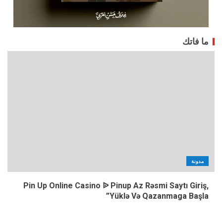
ما فاتك
مدونة
Pin Up Online Casino ᐉ Pinup Az Rəsmi Saytı Giriş,
Yüklə Və Qazanmaga Başla”