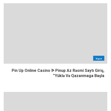
مدونة
Pin Up Online Casino ᐉ Pinup Az Rəsmi Saytı Giriş,
Yüklə Və Qazanmaga Başla”