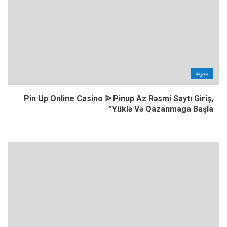
مدونة
Pin Up Online Casino ᐉ Pinup Az Rəsmi Saytı Giriş,
Yüklə Və Qazanmaga Başla”