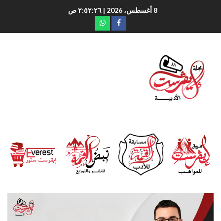
8 أغسطس، 2026
| ٢:٥٢:٢٧ ص