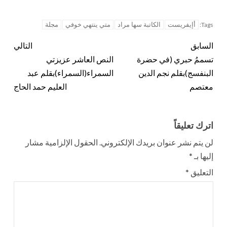
أإيفريست
الكاتبة سها مراد
متي ينتهي خوفي
مجلة
Tags:
السابق
التالي
تسممُ حبري (في حضرة
النص العاشر عزيزتي
البنفسج)بقلم نجم الدين
السمراء(السمراء)بقلم عبد
معتصم
العليم حمد الحاج
اترك تعليقاً
لن يتم نشر عنوان بريدك الإلكتروني.
الحقول الإلزامية مشار
إليها بـ
*
التعليق
*