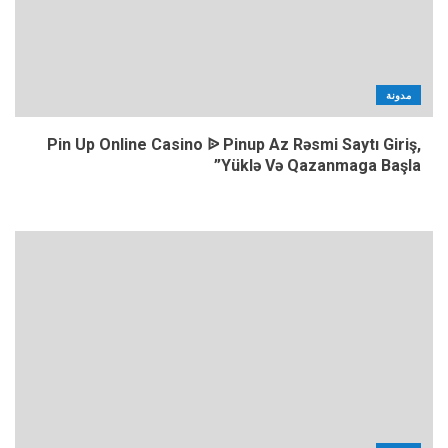
مدونة
Pin Up Online Casino ᐉ Pinup Az Rəsmi Saytı Giriş,
Yüklə Və Qazanmaga Başla”