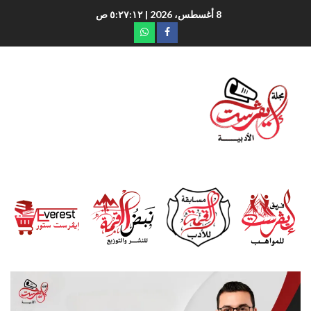
8 أغسطس، 2026
| ٥:٢٧:١٣ ص