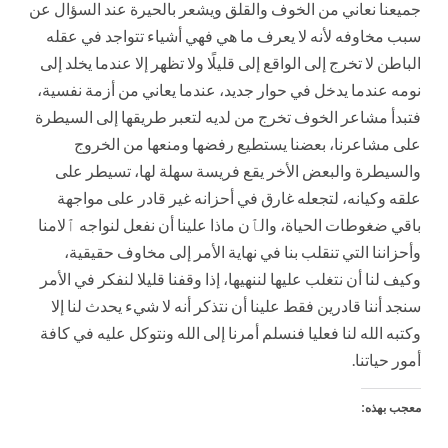
جميعنا نعاني من الخوف والقلق ويشعر بالحيرة عند السؤال عن
سبب مخاوفه لأنه لا يعرف ما هي فهي أشياء تتواجد في عقله
الباطن لا تخرج إلى الواقع إلى قليلًا ولا تظهر إلا عندما يخلد إلى
نومه عندما يدخل في حوار جديد، عندما يعاني من أزمة نفسية،
فتبدأ مشاعر الخوف تخرج من لديه لتعبر طريقها إلى السيطرة
على مشاعرنا، بعضنا يستطيع رفضها ومنعها من الخروج
والسيطرة والبعض الأخر يقع فريسة سهلة لها، تسيطر على
علقه وكيانه، لتجعله غارق في أحزانه غير قادر على مواجهة
باقي ضغوطات الحياة، والٱن ماذا علينا أن نفعل لنواجه ٱلامنا
وأحزاننا التي تنقلب بنا في نهاية الأمر إلى مخاوف حقيقية،
وكيف لنا أن نتغلب عليها لننهيها، إذا وقفنا قليلا لنفكر في الأمر
سنجد أننا قادرين فقط علينا أن نتذكر أنه لا شيء يحدث لنا إلا
وكتبه الله لنا فعليا فنسلم أمرنا إلى الله ونتوكل عليه في كافة
أمور حياتنا.
معجب بهذه: