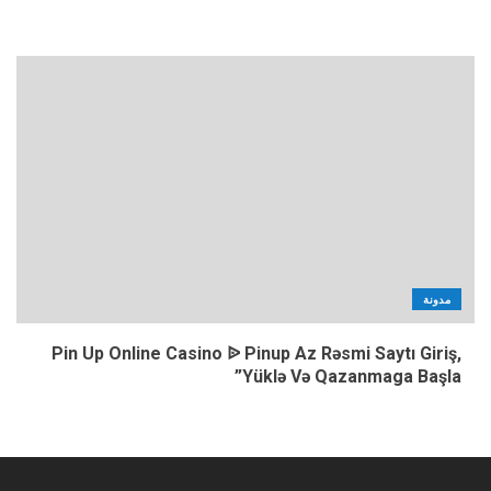
مدونة
Pin Up Online Casino ᐉ Pinup Az Rəsmi Saytı Giriş,
Yüklə Və Qazanmaga Başla”