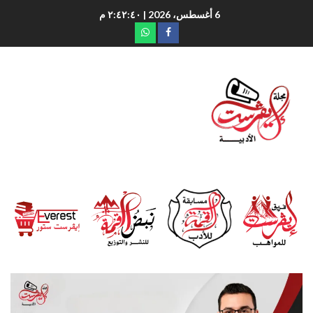
6 أغسطس، 2026
| ٢:٤٢:٤١ م