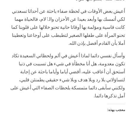
أعيش بعض الأوقات في لحظة صفاء باحثة عن أحداثا تسعدني
لكي أتمسك بها وأبعد بعيدا عن الأحزان والٱلام، فالحياة مهما
كانت قاسية ومؤلمة بها أوقاتا حانية تحنو خلالها على قلوبنا كما
تحنو المرأة على طفلها الصغير لتطبطب على أوجاعنا وتعطينا
أملا بأن القادم أفضل بإذن الله.
وأسأل نفسي دائما لماذا أعيش في ألم ولحظاتي السعيدة تكاد
تكون معدومة، هل أنا مخطأة في شيء هل تسببت في ذنبا
أستحق أن أعاقب عليه، أقضي أياما وأياما باحثة عن إجابة
لتساؤلاتي بلا رد وبلا هدف وبلا شيء حقيقي يطمنئن قلبي،
ولكنني سأبقى دائما متمسكة بلحظات الصفاء التي أعيش على
أمل تذكرها دائما.
معجب بهذه: